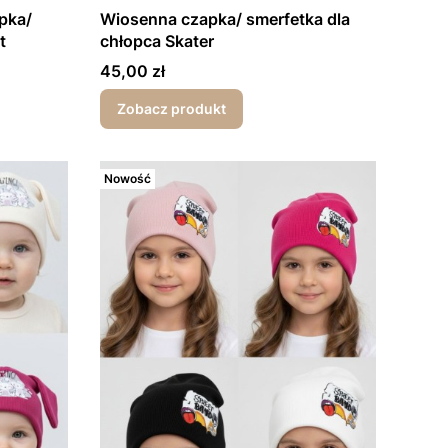
pka/
Wiosenna czapka/ smerfetka dla
t
chłopca Skater
Cena
45,00 zł
Zobacz produkt
Nowość