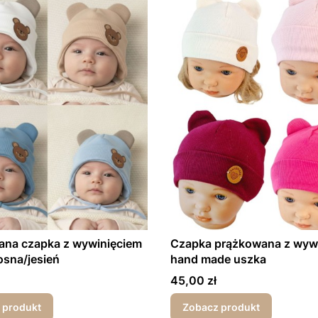
ana czapka z wywinięciem
Czapka prążkowana z wyw
osna/jesień
hand made uszka
Cena
45,00 zł
 produkt
Zobacz produkt