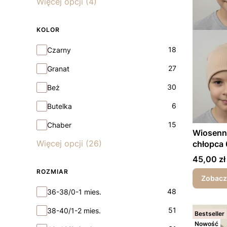
Więcej opcji (4)
KOLOR
Kolor
18
Czarny
27
Granat
30
Beż
6
Butelka
15
Chaber
Wiosenna
Więcej opcji (26)
chłopca 
Cena
45,00 zł
ROZMIAR
Zobacz
Rozmiar
48
36-38/0-1 mies.
51
38-40/1-2 mies.
Bestseller
Nowość