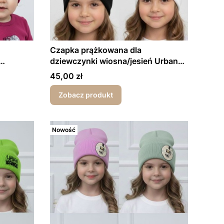
Czapka prążkowana dla
dziewczynki wiosna/jesień Urban
Band
Cena
45,00 zł
Zobacz produkt
Nowość