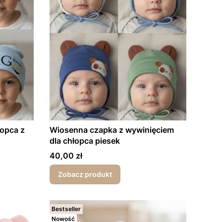
łopca z
Wiosenna czapka z wywinięciem
dla chłopca piesek
Cena
40,00 zł
Zobacz produkt
Bestseller
Nowość