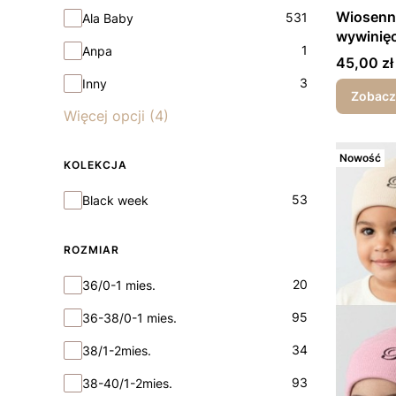
Wiosenn
531
Ala Baby
wywinięc
1
Anpa
Cena
45,00 zł
3
Inny
Zobacz
Więcej opcji (4)
Nowość
KOLEKCJA
Kolekcja
53
Black week
ROZMIAR
rozmiar
20
36/0-1 mies.
95
36-38/0-1 mies.
34
38/1-2mies.
93
38-40/1-2mies.