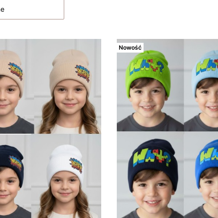
ne
Nowość