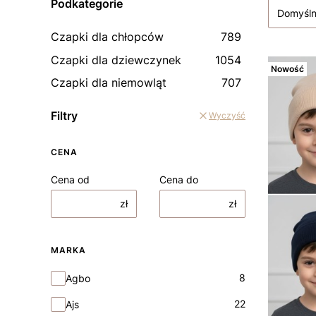
Podkategorie
Domyśl
Czapki dla chłopców
789
Czapki dla dziewczynek
1054
Nowość
Czapki dla niemowląt
707
Filtry
Wyczyść
CENA
Cena od
Cena do
zł
zł
MARKA
Marka
8
Agbo
22
Ajs