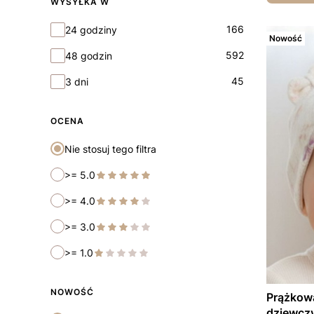
WYSYŁKA W
Wysyłka w
166
24 godziny
Nowość
592
48 godzin
45
3 dni
OCENA
Nie stosuj tego filtra
>= 5.0
>= 4.0
>= 3.0
>= 1.0
NOWOŚĆ
Prążkowan