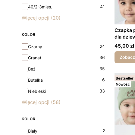
41
40/2-3mies.
Więcej opcji (20)
Czapka 
KOLOR
dla dzie
wiosna/j
Cena
45,00 zł
Kolor
24
Czarny
Zobacz
36
Granat
35
Beż
Bestseller
6
Butelka
Nowość
33
Niebieski
Więcej opcji (58)
KOLOR
Kolor
2
Biały