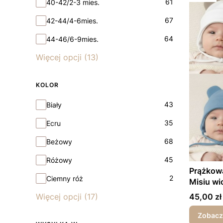
61
40-42/2-3 mies.
67
42-44/4-6mies.
64
44-46/6-9mies.
Więcej opcji (13)
KOLOR
Kolor
43
Biały
35
Ecru
68
Beżowy
45
Różowy
Prążkow
2
Ciemny róż
Misiu wi
Cena
Więcej opcji (17)
45,00 zł
Zobacz