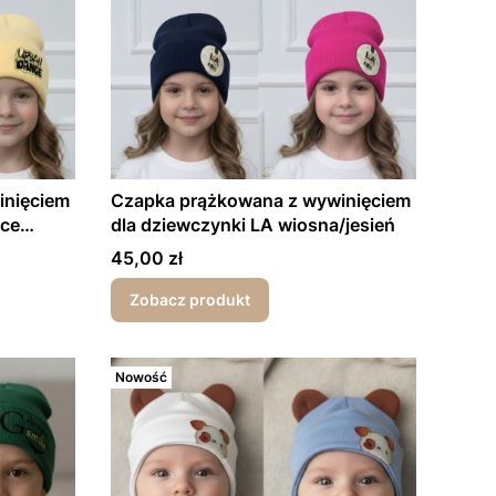
inięciem
Czapka prążkowana z wywinięciem
nce
dla dziewczynki LA wiosna/jesień
Cena
45,00 zł
Zobacz produkt
Nowość