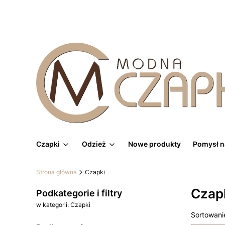
Czapki
Odzież
Nowe produkty
Pomysł n
Strona główna
Czapki
Czap
Podkategorie i filtry
w kategorii: Czapki
Lista
Sortowani