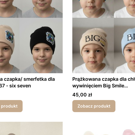
 czapka/ smerfetka dla
Prążkowana czapka dla ch
67 - six seven
wywinięciem Big Smile
wiosna/jesień
Cena
45,00 zł
 produkt
Zobacz produkt