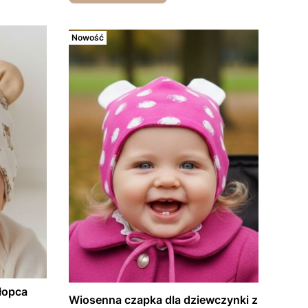
Nowość
łopca
Wiosenna czapka dla dziewczynki z