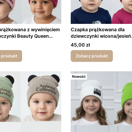
prążkowana z wywinięciem
Czapka prążkowana dla
wczynki Beauty Queen
dziewczynki wiosna/jesień
esień
Amazing
Cena
45,00 zł
 produkt
Zobacz produkt
Nowość