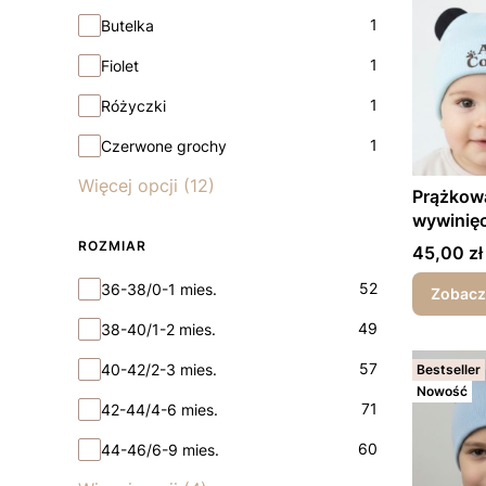
1
Butelka
1
Fiolet
1
Różyczki
1
Czerwone grochy
Więcej opcji (12)
Prążkowa
wywinięc
wiosna/j
ROZMIAR
Cena
45,00 zł
Rozmiar
52
36-38/0-1 mies.
Zobacz
49
38-40/1-2 mies.
57
40-42/2-3 mies.
Bestseller
Nowość
71
42-44/4-6 mies.
60
44-46/6-9 mies.