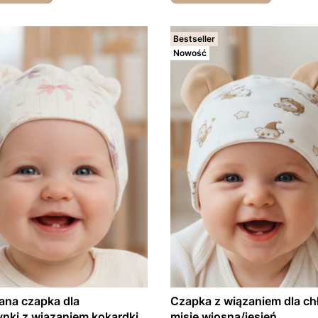
Bestseller
Nowość
a czapka dla
Czapka z wiązaniem dla ch
dziewczynki z wiązaniem kokardki
misie wiosna/jesień