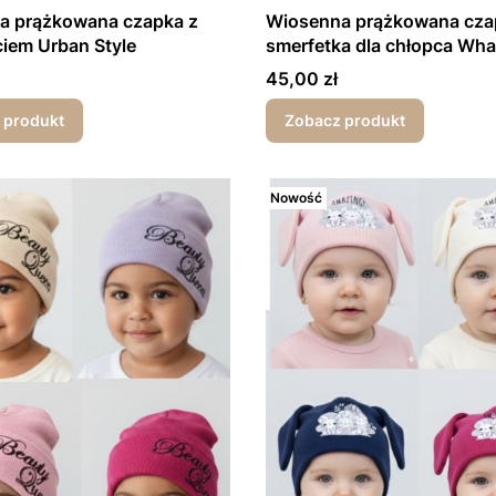
a prążkowana czapka z
Wiosenna prążkowana cza
iem Urban Style
smerfetka dla chłopca Wha
Cena
45,00 zł
 produkt
Zobacz produkt
Nowość