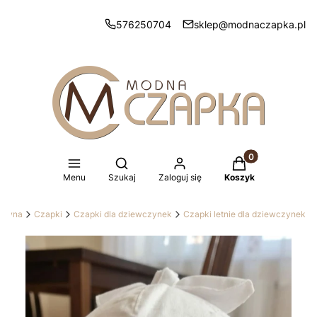
576250704
sklep@modnaczapka.pl
Produkty w koszy
Otwórz wyszukiwarkę
Menu
Szukaj
Zaloguj się
Koszyk
główna
Czapki
Czapki dla dziewczynek
Czapki letnie dla dziewczynek