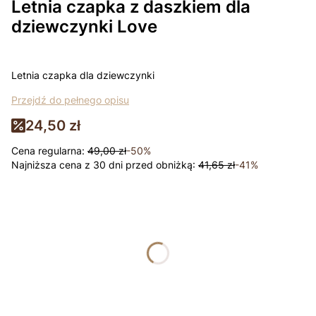
Letnia czapka z daszkiem dla
dziewczynki Love
Letnia czapka dla dziewczynki
Przejdź do pełnego opisu
24,50 zł
Cena regularna:
49,00 zł
-50%
Najniższa cena z 30 dni przed obniżką:
41,65 zł
-41%
Wybierz wariant produktu:
Poszczególne warianty mogą różnić się ceną
*
rozmiar
Wybierz
Łapki - niedrapki +10zł
Opcjonalne