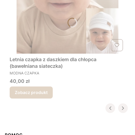
Letnia czapka z daszkiem dla chłopca
(bawełniana siateczka)
PRODUCENT
MODNA CZAPKA
Cena
40,00 zł
Zobacz produkt
POMOC