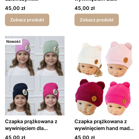
wiosna/jesień Urban
dziewczynki Urban
Cena
Cena
45,00 zł
45,00 zł
Band
Dance wiosna/jesień
Zobacz produkt
Zobacz produkt
Nowość
Czapka prążkowana z
Czapka prążkowana z
wywinięciem dla
wywinięciem hand made
dziewczynki LA
uszka
Cena
Cena
45,00 zł
45,00 zł