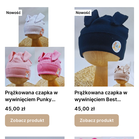
Nowość
Nowość
Prążkowana czapka w
Prążkowana czapka w
wywinięciem Punky
wywinięciem Best
rabbit
Friends
Cena
Cena
45,00 zł
45,00 zł
Zobacz produkt
Zobacz produkt