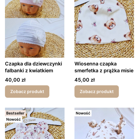
Czapka dla dziewczynki
Wiosenna czapka
falbanki z kwiatkiem
smerfetka z prążka misie
Cena
Cena
40,00 zł
45,00 zł
Zobacz produkt
Zobacz produkt
Bestseller
Nowość
Nowość