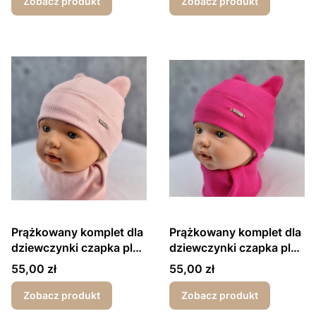
Zobacz produkt
Zobacz produkt
Prążkowany komplet dla
Prążkowany komplet dla
dziewczynki czapka plus
dziewczynki czapka plus
komin zawieszka różowy
komin zawieszka
Cena
Cena
55,00 zł
55,00 zł
malinowy
Zobacz produkt
Zobacz produkt