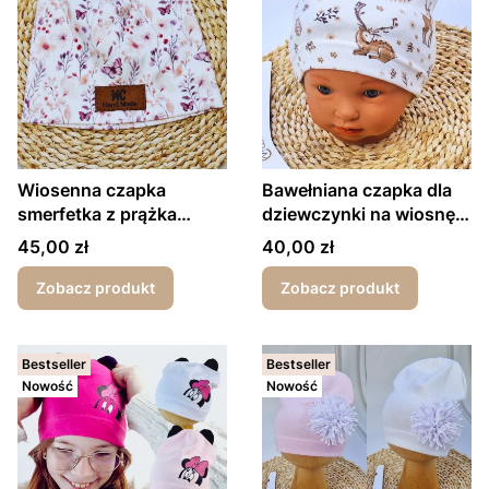
Wiosenna czapka
Bawełniana czapka dla
smerfetka z prążka
dziewczynki na wiosnę
motylki
Sarenki
Cena
Cena
45,00 zł
40,00 zł
Zobacz produkt
Zobacz produkt
Bestseller
Bestseller
Nowość
Nowość