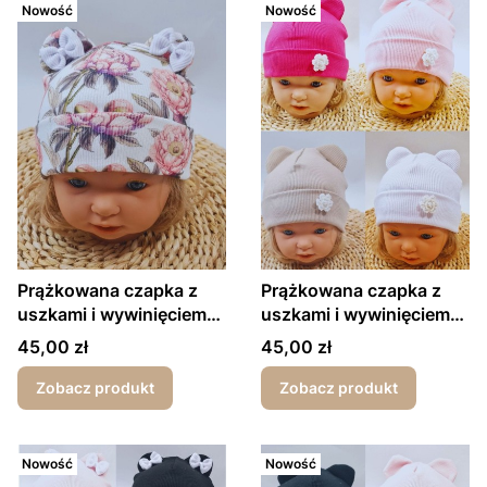
Nowość
Nowość
Prążkowana czapka z
Prążkowana czapka z
uszkami i wywinięciem
uszkami i wywinięciem
róże
kwiatek
Cena
Cena
45,00 zł
45,00 zł
Zobacz produkt
Zobacz produkt
Nowość
Nowość