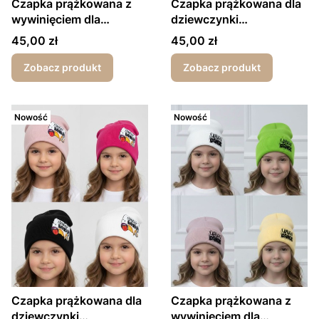
Czapka prążkowana z
Czapka prążkowana dla
wywinięciem dla
dziewczynki
dziewczynki Beauty
wiosna/jesień Amazing
Cena
Cena
45,00 zł
45,00 zł
Queen wiosna/jesień
Zobacz produkt
Zobacz produkt
Nowość
Nowość
Czapka prążkowana dla
Czapka prążkowana z
dziewczynki
wywinięciem dla