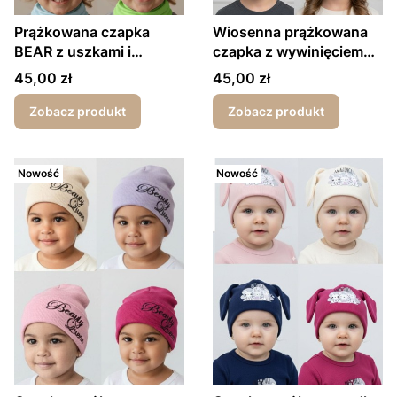
Prążkowana czapka
Wiosenna prążkowana
BEAR z uszkami i
czapka z wywinięciem
wywinięciem
Urban Style
Cena
Cena
45,00 zł
45,00 zł
wiosna/jesień
Zobacz produkt
Zobacz produkt
Nowość
Nowość