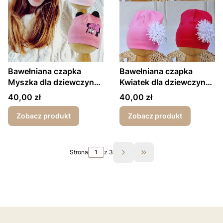
Bawełniana czapka
Bawełniana czapka
Myszka dla dziewczynki
Kwiatek dla dziewczynki
wiosna-jesień
wiosna-jesień
Cena
Cena
40,00 zł
40,00 zł
Zobacz produkt
Zobacz produkt
Strona
z 3
Przejdź do ostatniej st