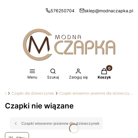
576250704
sklep@modnaczapka.pl
Produkty w koszy
Otwórz wyszukiwarkę
Menu
Szukaj
Zaloguj się
Koszyk
apki
Czapki dla dziewczynek
Czapki wiosenno-jesienne dla dziewczynek
Czapki nie wiązane
Czapki wiosenno-jesienne dla dziewczynek