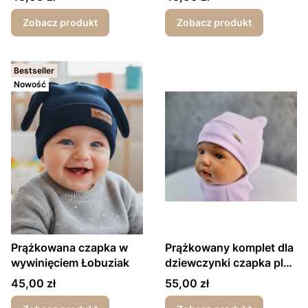
wiosna/jesień
Zobacz produkt
Zobacz produkt
Bestseller
Nowość
Prążkowana czapka w
Prążkowany komplet dla
wywinięciem Łobuziak
dziewczynki czapka plus
komin zawieszka
Cena
Cena
45,00 zł
55,00 zł
fioletowy