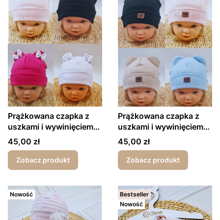
Prążkowana czapka z
Prążkowana czapka z
uszkami i wywinięciem
uszkami i wywinięciem
kokardki
DUŻO KOLORÓW
Cena
Cena
45,00 zł
45,00 zł
Zobacz produkt
Zobacz produkt
Nowość
Bestseller
Nowość