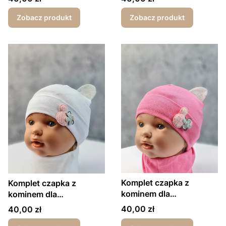
kokardki ecru
Zobacz produkt
Zobacz produkt
Komplet czapka z
Komplet czapka z
kominem dla
kominem dla
dziewczynki myszka
dziewczynki myszka
Cena
Cena
40,00 zł
40,00 zł
ciemny róż
biały