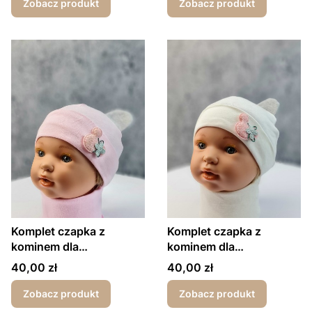
Zobacz produkt
Zobacz produkt
Komplet czapka z
Komplet czapka z
kominem dla
kominem dla
dziewczynki myszka
dziewczynki myszka
Cena
Cena
40,00 zł
40,00 zł
jasny róż
ecru
Zobacz produkt
Zobacz produkt