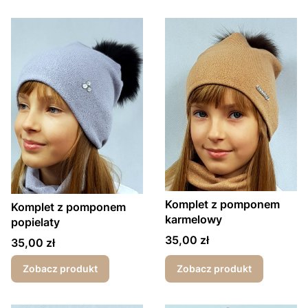
Komplet z pomponem
Komplet z pomponem
karmelowy
popielaty
Cena
35,00 zł
Cena
35,00 zł
Zobacz produkt
Zobacz produkt