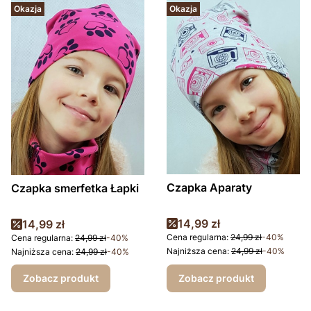
Okazja
Okazja
Czapka Aparaty
Czapka smerfetka Łapki
Cena promocyjna
Cena promocyjna
14,99 zł
14,99 zł
Cena regularna:
24,99 zł
-40%
Cena regularna:
24,99 zł
-40%
Najniższa cena:
24,99 zł
-40%
Najniższa cena:
24,99 zł
-40%
Zobacz produkt
Zobacz produkt