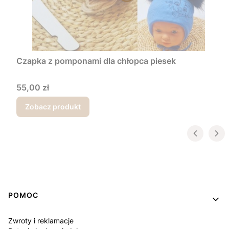
Czapka z pomponami dla chłopca piesek
Cena
55,00 zł
Zobacz produkt
Linki w stopce
POMOC
Zwroty i reklamacje