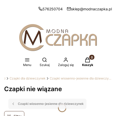
576250704
sklep@modnaczapka.pl
Produkty w koszy
Otwórz wyszukiwarkę
Menu
Szukaj
Zaloguj się
Koszyk
apki
Czapki dla dziewczynek
Czapki wiosenno-jesienne dla dziewczynek
Czapki nie wiązane
Czapki wiosenno-jesienne dla dziewczynek