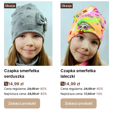
Okazja
Okazja
Czapka smerfetka
Czapka smerfetka
serduszka
laleczki
Cena promocyjna
Cena promocyjna
14,99 zł
14,99 zł
Cena regularna:
24,99 zł
-40%
Cena regularna:
24,99 zł
-40%
Najniższa cena:
24,99 zł
-40%
Najniższa cena:
17,49 zł
-14%
Zobacz produkt
Zobacz produkt