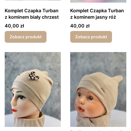
Komplet Czapka Turban
Komplet Czapka Turban
z kominem biały chrzest
z kominem jasny róż
Cena
Cena
40,00 zł
40,00 zł
Zobacz produkt
Zobacz produkt