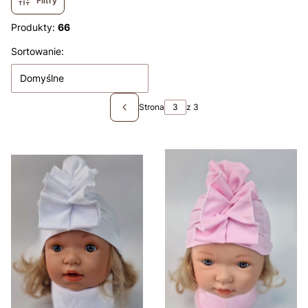
Filtry
Produkty:
66
Lista produktów
Sortowanie:
Domyślne
Strona
z 3
Poprzednie produkty