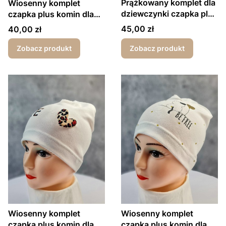
Prążkowany komplet dla
Wiosenny komplet
dziewczynki czapka plus
czapka plus komin dla
komin zawieszka
dziewczynki Love
Cena
Cena
45,00 zł
40,00 zł
beżowy
beżowy
Zobacz produkt
Zobacz produkt
Wiosenny komplet
Wiosenny komplet
czapka plus komin dla
czapka plus komin dla