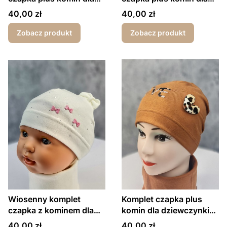
dziewczynki be free ecru
dziewczynki Love ecru
Cena
Cena
40,00 zł
40,00 zł
Zobacz produkt
Zobacz produkt
Wiosenny komplet
Komplet czapka plus
czapka z kominem dla
komin dla dziewczynki
dziewczynki trzy
Love carmelowy
Cena
Cena
40,00 zł
40,00 zł