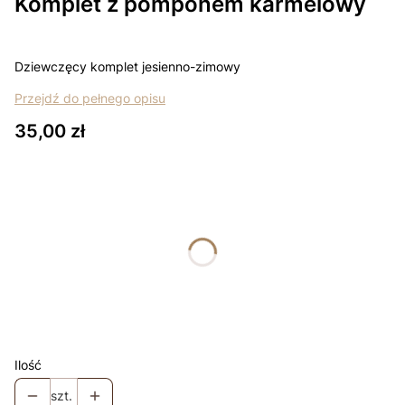
Komplet z pomponem karmelowy
Dziewczęcy komplet jesienno-zimowy
Przejdź do pełnego opisu
Cena
35,00 zł
Wybierz wariant produktu:
Poszczególne warianty mogą różnić się ceną
*
rozmiar
Wybierz
Łapki - niedrapki +10zł
Opcjonalne
Ilość
szt.