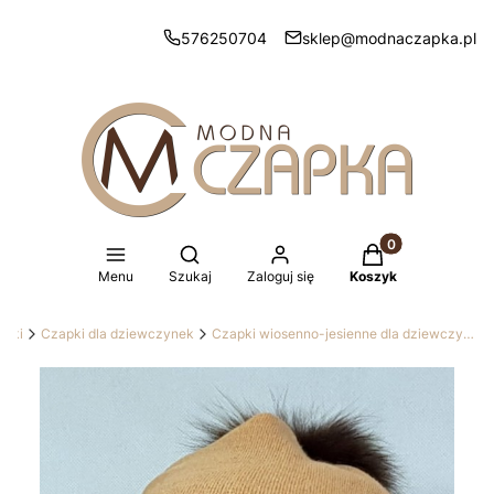
576250704
sklep@modnaczapka.pl
Produkty w koszy
Otwórz wyszukiwarkę
Menu
Szukaj
Zaloguj się
Koszyk
apki
Czapki dla dziewczynek
Czapki wiosenno-jesienne dla dziewczynek