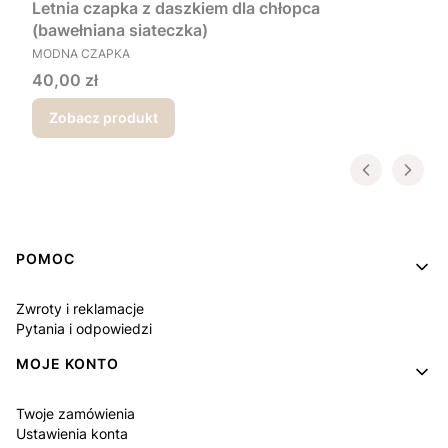
Letnia czapka z daszkiem dla chłopca
(bawełniana siateczka)
PRODUCENT
MODNA CZAPKA
Cena
40,00 zł
Zobacz produkt
Linki w stopce
POMOC
Zwroty i reklamacje
Pytania i odpowiedzi
MOJE KONTO
Twoje zamówienia
Ustawienia konta