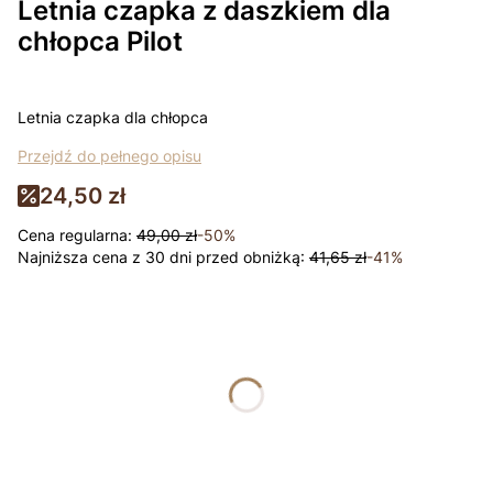
Letnia czapka z daszkiem dla
chłopca Pilot
Letnia czapka dla chłopca
Przejdź do pełnego opisu
24,50 zł
Cena regularna:
49,00 zł
-50%
Najniższa cena z 30 dni przed obniżką:
41,65 zł
-41%
Wybierz wariant produktu:
Poszczególne warianty mogą różnić się ceną
*
rozmiar
Wybierz
Łapki - niedrapki +10zł
Opcjonalne