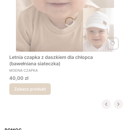
Letnia czapka z daszkiem dla chłopca
(bawełniana siateczka)
PRODUCENT
MODNA CZAPKA
Cena
40,00 zł
Zobacz produkt
POMOC