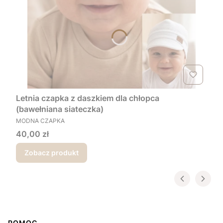
Letnia czapka z daszkiem dla chłopca
(bawełniana siateczka)
PRODUCENT
MODNA CZAPKA
Cena
40,00 zł
Zobacz produkt
POMOC