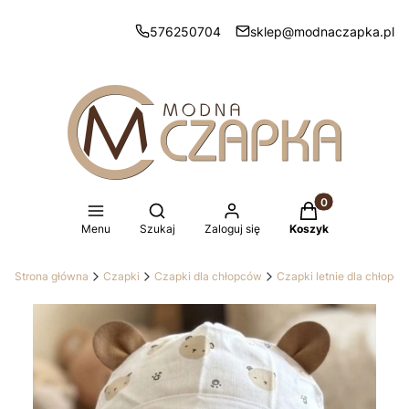
576250704
sklep@modnaczapka.pl
Produkty w koszy
Otwórz wyszukiwarkę
Menu
Szukaj
Zaloguj się
Koszyk
Strona główna
Czapki
Czapki dla chłopców
Czapki letnie dla chłopc