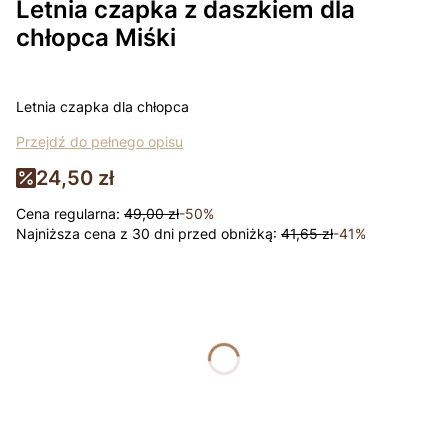
Letnia czapka z daszkiem dla
chłopca Miśki
Letnia czapka dla chłopca
Przejdź do pełnego opisu
24,50 zł
Cena regularna:
49,00 zł
-50%
Najniższa cena z 30 dni przed obniżką:
41,65 zł
-41%
Wybierz wariant produktu:
Poszczególne warianty mogą różnić się ceną
*
rozmiar
Wybierz
Łapki - niedrapki +10zł
Opcjonalne