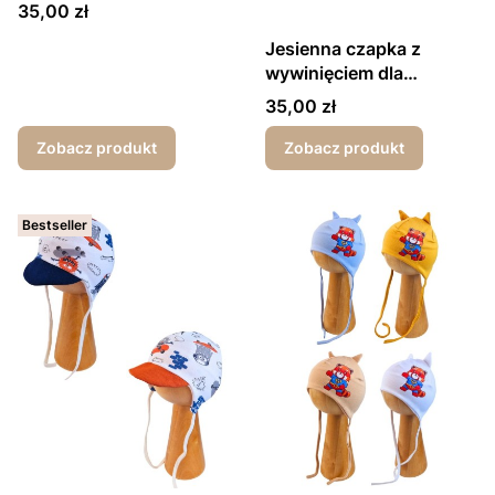
druki
Cena
35,00 zł
Jesienna czapka z
wywinięciem dla
dziewczynki
Cena
35,00 zł
Zobacz produkt
Zobacz produkt
Bestseller