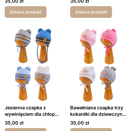
Cena
Cena
35,00 zł
35,00 zł
Zobacz produkt
Zobacz produkt
Jesienna czapka z
Bawełniana czapka trzy
wywinięciem dla chłopca
kokardki dla dziewczynki
wiosna/jesień paseczki
wiosna-jesień
Cena
Cena
35,00 zł
35,00 zł