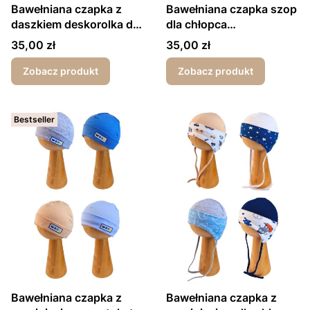
Bawełniana czapka z
Bawełniana czapka szop
daszkiem deskorolka dla
dla chłopca
chłopca wiosna/jesień
wiosna/jesień
Cena
Cena
35,00 zł
35,00 zł
Zobacz produkt
Zobacz produkt
Bestseller
Bawełniana czapka z
Bawełniana czapka z