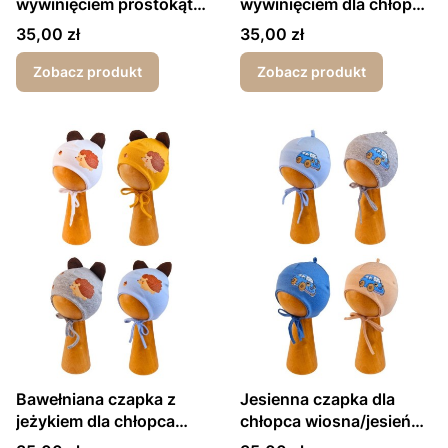
wywinięciem prostokąt
wywinięciem dla chłopca
dla chłopca
wiosna/jesień kolorowe
Cena
Cena
35,00 zł
35,00 zł
wiosna/jesień
druki
Zobacz produkt
Zobacz produkt
Bawełniana czapka z
Jesienna czapka dla
jeżykiem dla chłopca
chłopca wiosna/jesień
wiosna/jesień
garbusek