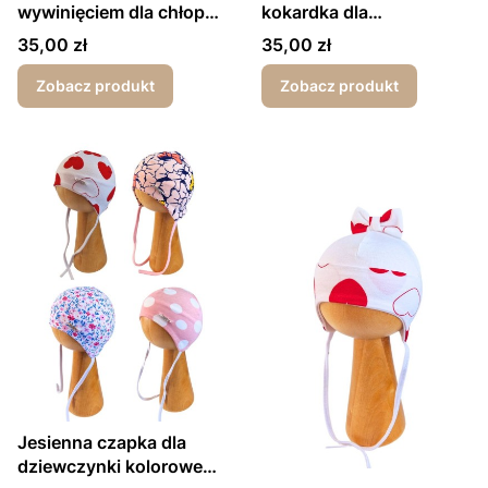
wywinięciem dla chłopca
kokardka dla
misie
dziewczynki wiosna-
Cena
Cena
35,00 zł
35,00 zł
jesień
Zobacz produkt
Zobacz produkt
Jesienna czapka dla
dziewczynki kolorowe