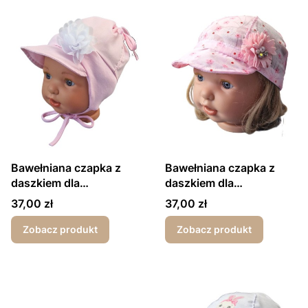
Bawełniana czapka z
Bawełniana czapka z
daszkiem dla
daszkiem dla
dziewczynki wiązana z u
dziewczynki wiązana z
Cena
Cena
37,00 zł
37,00 zł
góry kwiat
tyłu kwiatki różowe
Zobacz produkt
Zobacz produkt