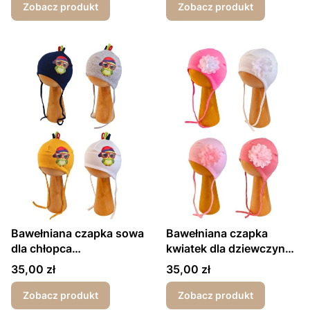
Zobacz produkt
Zobacz produkt
Bawełniana czapka sowa
Bawełniana czapka
dla chłopca
kwiatek dla dziewczynki
wiosna/jesień
wiosna-jesień
Cena
Cena
35,00 zł
35,00 zł
Zobacz produkt
Zobacz produkt