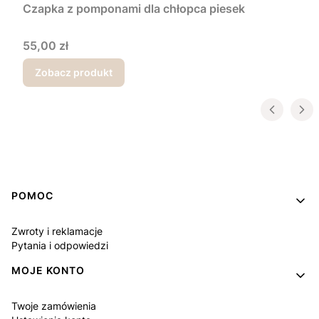
Czapka z pomponami dla chłopca piesek
Cena
55,00 zł
Zobacz produkt
Linki w stopce
POMOC
Zwroty i reklamacje
Pytania i odpowiedzi
MOJE KONTO
Twoje zamówienia