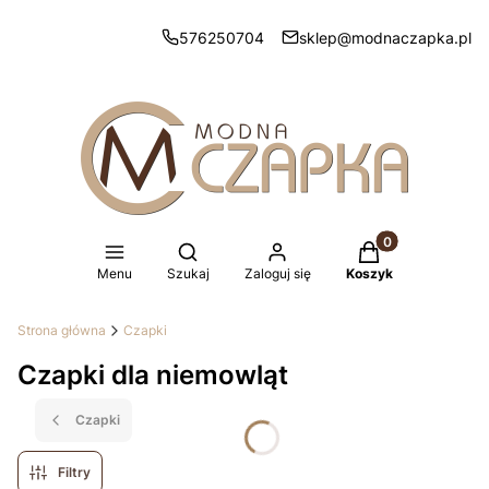
576250704
sklep@modnaczapka.pl
Produkty w koszy
Otwórz wyszukiwarkę
Menu
Szukaj
Zaloguj się
Koszyk
Strona główna
Czapki
Czapki dla niemowląt
Czapki
Filtry