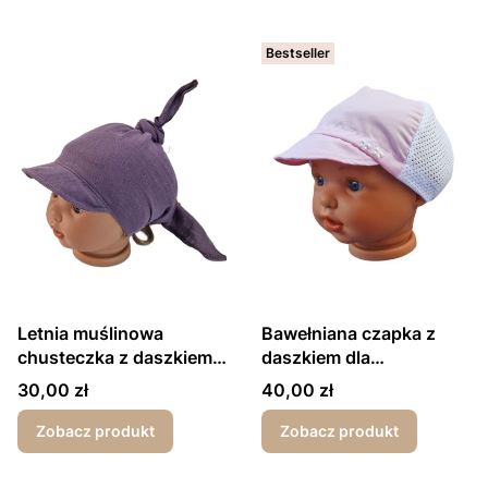
Bestseller
Letnia muślinowa
Bawełniana czapka z
chusteczka z daszkiem
daszkiem dla
dla dziewczynki
dziewczynki różowa
Cena
Cena
30,00 zł
40,00 zł
fioletowa
Zobacz produkt
Zobacz produkt