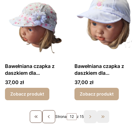
Bawełniana czapka z
Bawełniana czapka z
daszkiem dla
daszkiem dla
dziewczynki wiązana z
dziewczynki wiązana z
Cena
Cena
37,00 zł
37,00 zł
tyłu kwiatki białe
tyłu królik biały
Zobacz produkt
Zobacz produkt
Strona
z 15
Wróć do pierwszej strony z produktami
Przejdź do ostat