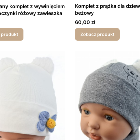
Komplet z prążka dla dzie
any komplet z wywinięciem
beżowy
wczynki różowy zawieszka
Cena
60,00 zł
 produkt
Zobacz produkt