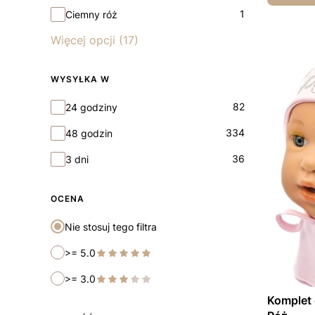
1
Ciemny róż
Więcej opcji (17)
WYSYŁKA W
Wysyłka w
82
24 godziny
334
48 godzin
36
3 dni
OCENA
Nie stosuj tego filtra
>= 5.0
>= 3.0
Komplet 