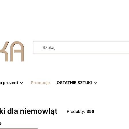
a prezent
Promocje
OSTATNIE SZTUKI
i dla niemowląt
Produkty:
356
 produktów
e: