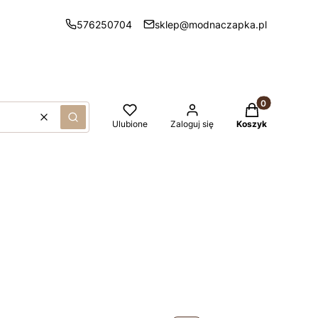
576250704
sklep@modnaczapka.pl
Produkty w kos
Wyczyść
Szukaj
Ulubione
Zaloguj się
Koszyk