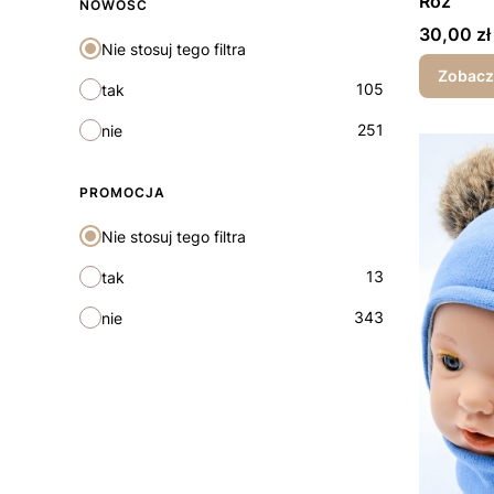
Róż
NOWOŚĆ
Cena
30,00 zł
Nie stosuj tego filtra
Zobacz
105
tak
251
nie
PROMOCJA
Nie stosuj tego filtra
13
tak
343
nie