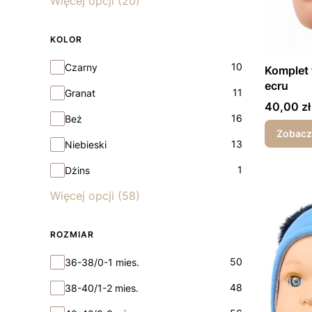
Więcej opcji (20)
KOLOR
Kolor
10
Czarny
Komplet 
ecru
11
Granat
Cena
40,00 zł
16
Beż
Zobacz
13
Niebieski
1
Dżins
Więcej opcji (58)
ROZMIAR
Rozmiar
50
36-38/0-1 mies.
48
38-40/1-2 mies.