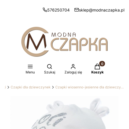
576250704
sklep@modnaczapka.pl
Produkty w koszy
Otwórz wyszukiwarkę
Menu
Szukaj
Zaloguj się
Koszyk
apki
Czapki dla dziewczynek
Czapki wiosenno-jesienne dla dziewczynek