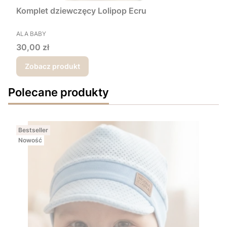
Komplet dziewczęcy Lolipop Ecru
PRODUCENT
ALA BABY
Cena
30,00 zł
Zobacz produkt
Polecane produkty
Bestseller
Nowość