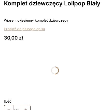
Komplet dziewczęcy Lolipop Biały
Wiosenno-jesienny komplet dziewczęcy
Przejdź do pełnego opisu
Cena
30,00 zł
Wybierz wariant produktu:
Poszczególne warianty mogą różnić się ceną
*
rozmiar
Wybierz
Łapki - niedrapki +10zł
Opcjonalne
Ilość
szt.