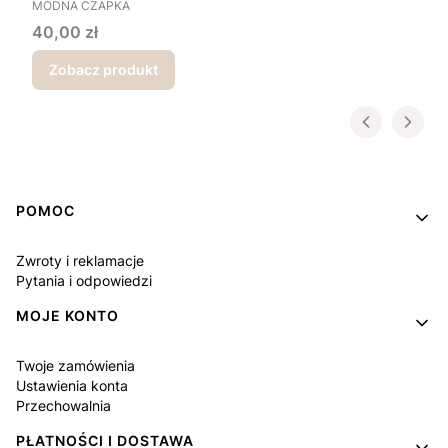
PRODUCENT
MODNA CZAPKA
Cena
40,00 zł
Zobacz produkt
Linki w stopce
POMOC
Zwroty i reklamacje
Pytania i odpowiedzi
MOJE KONTO
Twoje zamówienia
Ustawienia konta
Przechowalnia
PŁATNOŚCI I DOSTAWA