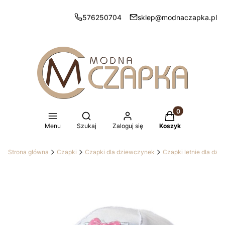
576250704
sklep@modnaczapka.pl
Produkty w koszy
Otwórz wyszukiwarkę
Menu
Szukaj
Zaloguj się
Koszyk
Strona główna
Czapki
Czapki dla dziewczynek
Czapki letnie dla dz