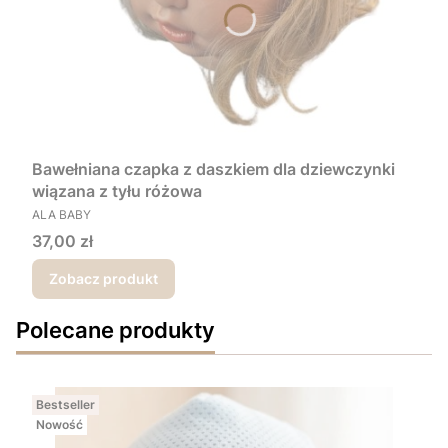
Bawełniana czapka z daszkiem dla dziewczynki
wiązana z tyłu różowa
PRODUCENT
ALA BABY
Cena
37,00 zł
Zobacz produkt
Polecane produkty
Bestseller
Nowość