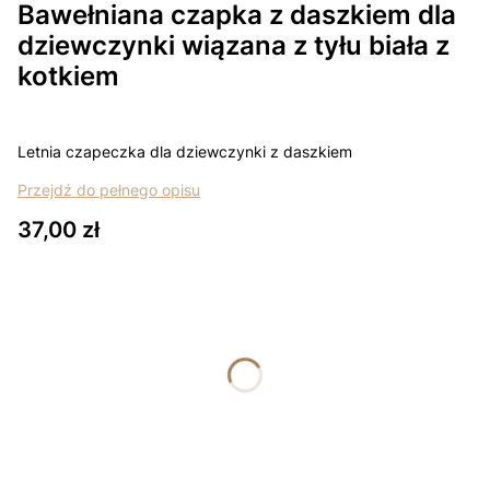
Bawełniana czapka z daszkiem dla
dziewczynki wiązana z tyłu biała z
kotkiem
Letnia czapeczka dla dziewczynki z daszkiem
Przejdź do pełnego opisu
Cena
37,00 zł
Wybierz wariant produktu:
Poszczególne warianty mogą różnić się ceną
*
rozmiar
Wybierz
Łapki - niedrapki +10zł
Opcjonalne