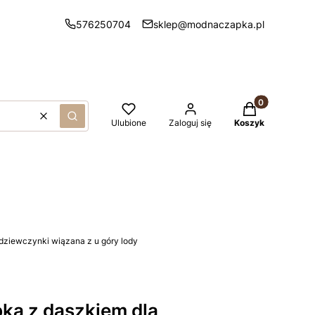
576250704
sklep@modnaczapka.pl
Produkty w kos
Wyczyść
Szukaj
Ulubione
Zaloguj się
Koszyk
dziewczynki wiązana z u góry lody
ka z daszkiem dla