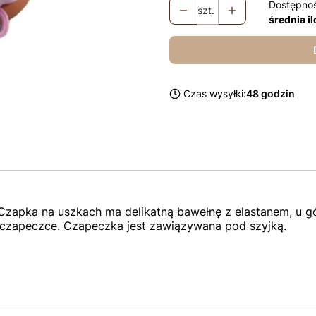
Dostępno
szt.
średnia i
Czas wysyłki:
48 godzin
Czapka na uszkach ma delikatną bawełnę z elastanem, u gó
u czapeczce. Czapeczka jest zawiązywana pod szyjką.