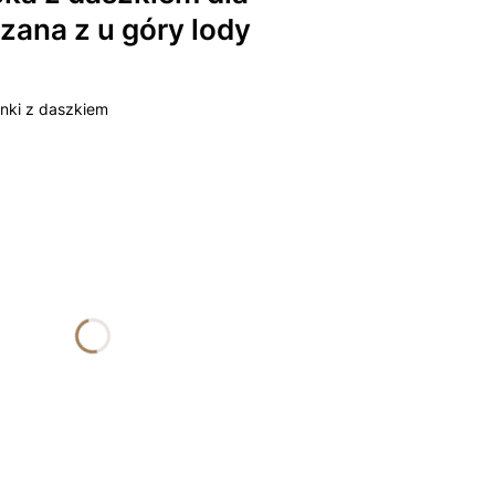
zana z u góry lody
nki z daszkiem
żnić się ceną
nalne