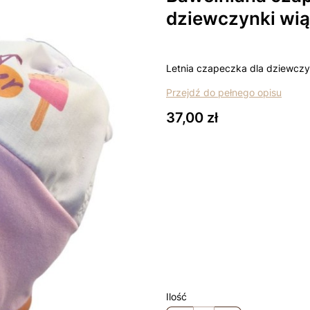
dziewczynki wią
Letnia czapeczka dla dziewczy
Przejdź do pełnego opisu
Cena
37,00 zł
Wybierz wariant produktu:
Poszczególne warianty mogą ró
*
rozmiar
Wybierz
Łapki - niedrapki +10zł
Opcjo
Ilość