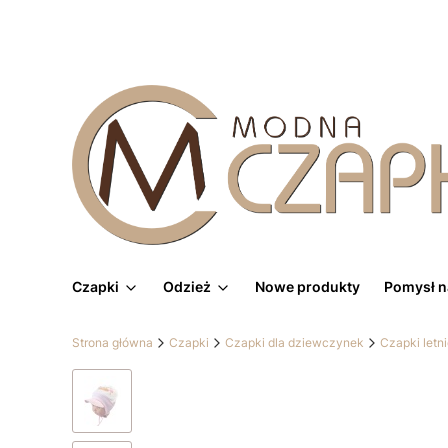
Czapki
Odzież
Nowe produkty
Pomysł n
Strona główna
Czapki
Czapki dla dziewczynek
Czapki letn