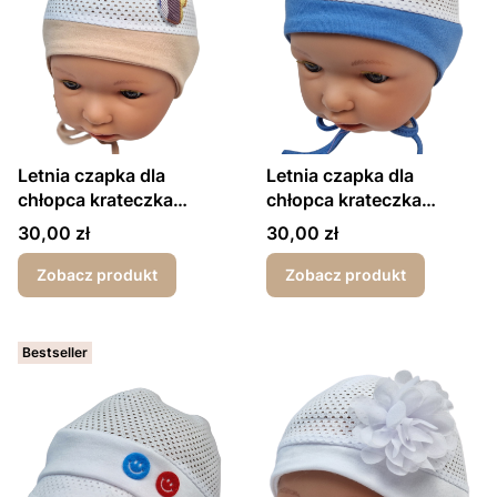
Letnia czapka dla
Letnia czapka dla
chłopca krateczka
chłopca krateczka
beżowa
niebieska
Cena
Cena
30,00 zł
30,00 zł
Zobacz produkt
Zobacz produkt
Bestseller