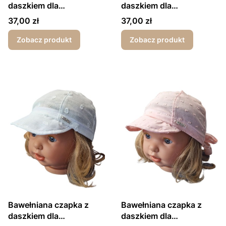
daszkiem dla
daszkiem dla
dziewczynki wiązana z
dziewczynki wiązana z
Cena
Cena
37,00 zł
37,00 zł
tyłu królik biały
tyłu królik różowy
Zobacz produkt
Zobacz produkt
Bawełniana czapka z
Bawełniana czapka z
daszkiem dla
daszkiem dla