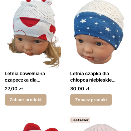
Letnia bawełniana
Letnia czapka dla
czapeczka dla
chłopca niebieskie
dziewczynki serduszka
gwiazdki
Cena
Cena
27,00 zł
30,00 zł
Zobacz produkt
Zobacz produkt
Bestseller