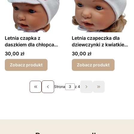
Letnia czapka z
Letnia czapeczka dla
daszkiem dla chłopca
dziewczynki z kwiatkiem
emotki biała
biała chrzest
Cena
Cena
30,00 zł
30,00 zł
Zobacz produkt
Zobacz produkt
Strona
z 4
Wróć do pierwszej strony z produktami
Przejdź do ostatn