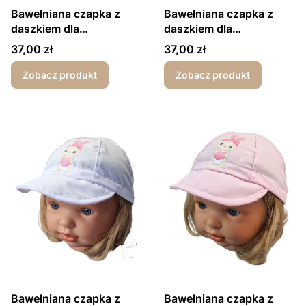
Bawełniana czapka z
Bawełniana czapka z
daszkiem dla
daszkiem dla
dziewczynki wiązana z
dziewczynki wiązana z
Cena
Cena
37,00 zł
37,00 zł
tyłu kwiatki różowe
tyłu kwiatki białe
Zobacz produkt
Zobacz produkt
Bawełniana czapka z
Bawełniana czapka z