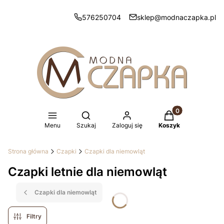
576250704
sklep@modnaczapka.pl
Produkty w koszy
Otwórz wyszukiwarkę
Menu
Szukaj
Zaloguj się
Koszyk
Strona główna
Czapki
Czapki dla niemowląt
Czapki letnie dla niemowląt
Czapki dla niemowląt
Filtry