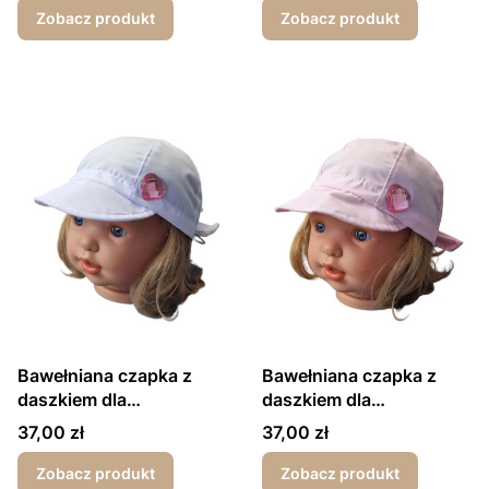
Zobacz produkt
Zobacz produkt
Bawełniana czapka z
Bawełniana czapka z
daszkiem dla
daszkiem dla
dziewczynki wiązana z
dziewczynki wiązana z
Cena
Cena
37,00 zł
37,00 zł
tyłu biała z serduszkiem
tyłu różowa z
serduszkiem
Zobacz produkt
Zobacz produkt