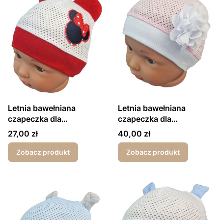
Letnia bawełniana
Letnia bawełniana
czapeczka dla
czapeczka dla
dziewczynki myszka
dziewczynki kwiatek
Cena
Cena
27,00 zł
40,00 zł
różowa
Zobacz produkt
Zobacz produkt