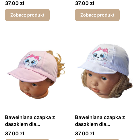
dziewczynki wiązana z
dziewczynki wiązana z
Cena
Cena
37,00 zł
37,00 zł
tyłu ecru zawieszka
tyłu różowa zawieszka
Zobacz produkt
Zobacz produkt
Bawełniana czapka z
Bawełniana czapka z
daszkiem dla
daszkiem dla
dziewczynki wiązana z
dziewczynki wiązana z
Cena
Cena
37,00 zł
37,00 zł
tyłu różowa z kotkiem
tyłu biała z kotkiem