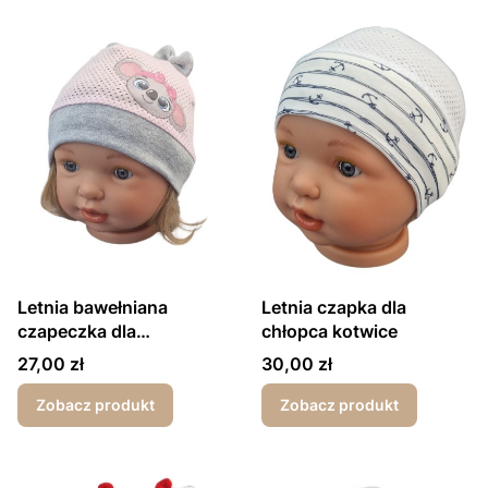
Letnia bawełniana
Letnia czapka dla
czapeczka dla
chłopca kotwice
dziewczynki koala
Cena
Cena
27,00 zł
30,00 zł
różowa
Zobacz produkt
Zobacz produkt