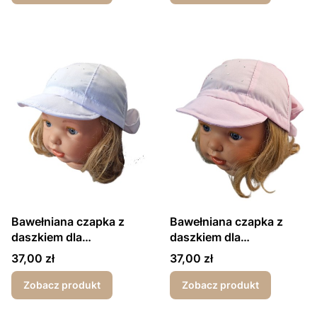
Bawełniana czapka z
Bawełniana czapka z
daszkiem dla
daszkiem dla
dziewczynki wiązana z
dziewczynki wiązana z
Cena
Cena
37,00 zł
37,00 zł
tyłu biała
tyłu różowa
Zobacz produkt
Zobacz produkt