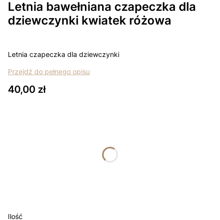
Letnia bawełniana czapeczka dla
dziewczynki kwiatek różowa
Letnia czapeczka dla dziewczynki
Przejdź do pełnego opisu
Cena
40,00 zł
Wybierz wariant produktu:
Poszczególne warianty mogą różnić się ceną
*
rozmiar
Wybierz
Łapki - niedrapki +10zł
Opcjonalne
Ilość