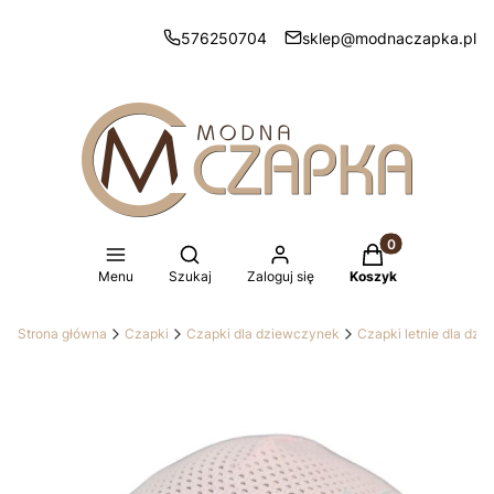
576250704
sklep@modnaczapka.pl
Produkty w koszy
Otwórz wyszukiwarkę
Menu
Szukaj
Zaloguj się
Koszyk
Strona główna
Czapki
Czapki dla dziewczynek
Czapki letnie dla dz