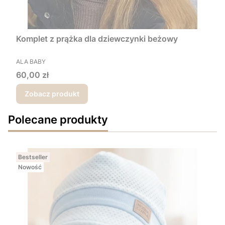
Komplet z prążka dla dziewczynki beżowy
PRODUCENT
ALA BABY
Cena
60,00 zł
Zobacz produkt
Polecane produkty
Bestseller
Nowość