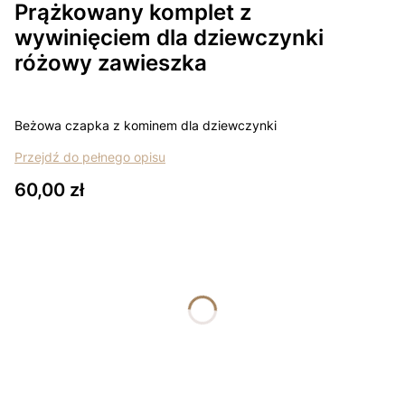
Prążkowany komplet z
wywinięciem dla dziewczynki
różowy zawieszka
Beżowa czapka z kominem dla dziewczynki
Przejdź do pełnego opisu
Cena
60,00 zł
Wybierz wariant produktu:
Poszczególne warianty mogą różnić się ceną
*
rozmiar
Wybierz
Łapki - niedrapki +10zł
Opcjonalne