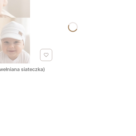
wełniana siateczka)