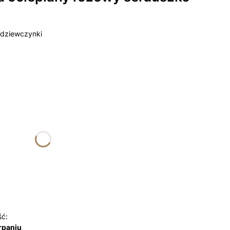
 dziewczynki
żnić się ceną
nalne
ść:
rpaniu