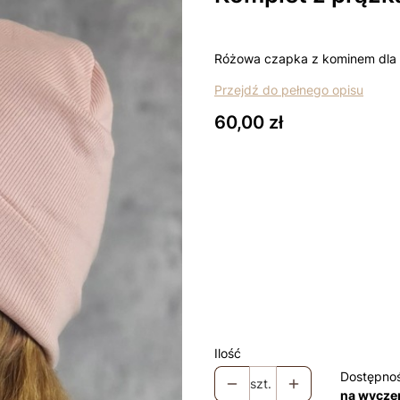
Różowa czapka z kominem dla
Przejdź do pełnego opisu
Cena
60,00 zł
Wybierz wariant produktu:
Poszczególne warianty mogą ró
*
rozmiar
Wybierz
Łapki - niedrapki +10zł
Opcjo
Ilość
Dostępno
szt.
na wycze