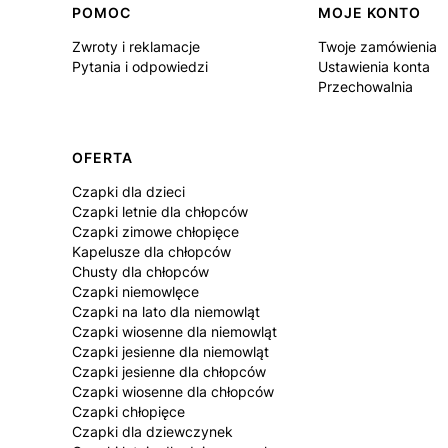
Linki w stopce
POMOC
MOJE KONTO
Zwroty i reklamacje
Twoje zamówienia
Pytania i odpowiedzi
Ustawienia konta
Przechowalnia
OFERTA
Czapki dla dzieci
Czapki letnie dla chłopców
Czapki zimowe chłopięce
Kapelusze dla chłopców
Chusty dla chłopców
Czapki niemowlęce
Czapki na lato dla niemowląt
Czapki wiosenne dla niemowląt
Czapki jesienne dla niemowląt
Czapki jesienne dla chłopców
Czapki wiosenne dla chłopców
Czapki chłopięce
Czapki dla dziewczynek