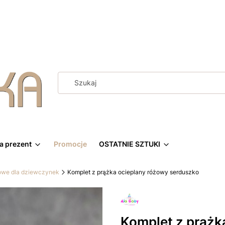
a prezent
Promocje
OSTATNIE SZTUKI
owe dla dziewczynek
Komplet z prążka ocieplany różowy serduszko
Komplet z prążk