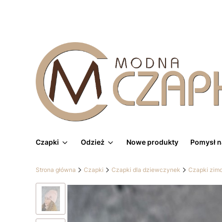
Czapki
Odzież
Nowe produkty
Pomysł n
Strona główna
Czapki
Czapki dla dziewczynek
Czapki zim