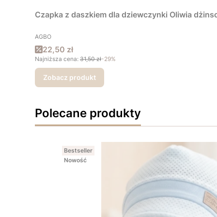
Czapka z daszkiem dla dziewczynki Oliwia dżin
PRODUCENT
AGBO
Cena promocyjna
22,50 zł
Najniższa cena:
31,50 zł
-29%
Zobacz produkt
Polecane produkty
Bestseller
Nowość