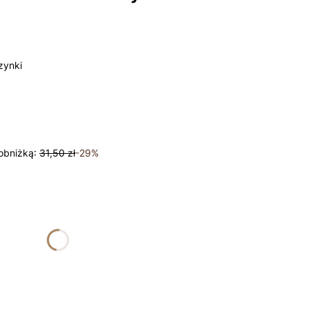
zynki
obniżką:
31,50 zł
-29%
żnić się ceną
nalne