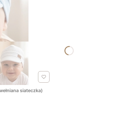
wełniana siateczka)