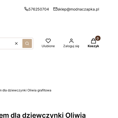
576250704
sklep@modnaczapka.pl
Produkty w kos
Wyczyść
Szukaj
Ulubione
Zaloguj się
Koszyk
 dla dziewczynki Oliwia grafitowa
em dla dziewczynki Oliwia