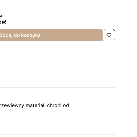
ść:
lość
Dodaj do koszyka
rzewiewny materiał, chroni od