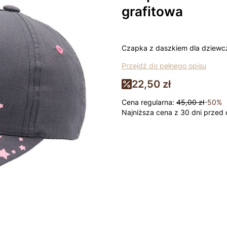
grafitowa
Czapka z daszkiem dla dziewc
Przejdź do pełnego opisu
22,50 zł
Cena regularna:
45,00 zł
-50%
Najniższa cena z 30 dni przed 
Wybierz wariant produktu:
Poszczególne warianty mogą ró
*
rozmiar
Wybierz
Łapki - niedrapki +10zł
Opcjo