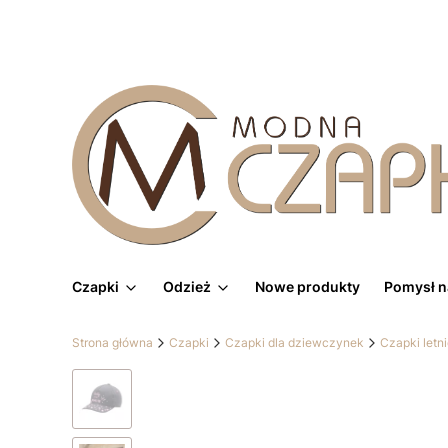
Czapki
Odzież
Nowe produkty
Pomysł n
Strona główna
Czapki
Czapki dla dziewczynek
Czapki letn