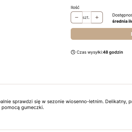
Ilość
Dostępno
szt.
średnia i
Czas wysyłki:
48 godzin
lnie sprawdzi się w sezonie wiosenno-letnim. Delikatny, p
 za pomocą gumeczki.