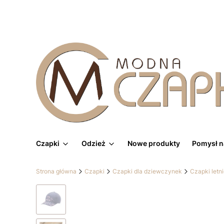
Czapki
Odzież
Nowe produkty
Pomysł n
Strona główna
Czapki
Czapki dla dziewczynek
Czapki letn