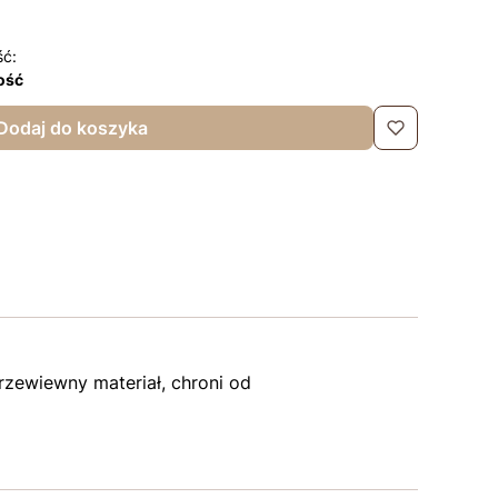
ść:
lość
Dodaj do koszyka
rzewiewny materiał, chroni od