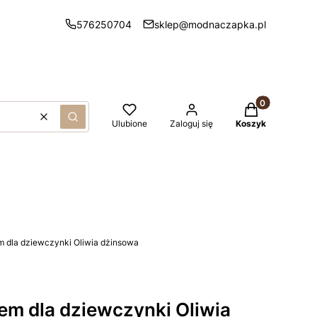
576250704
sklep@modnaczapka.pl
Produkty w kos
Wyczyść
Szukaj
Ulubione
Zaloguj się
Koszyk
 dla dziewczynki Oliwia dżinsowa
em dla dziewczynki Oliwia