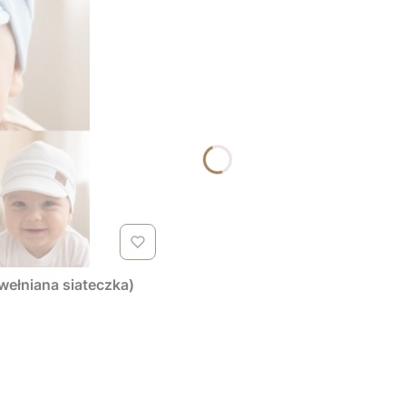
wełniana siateczka)