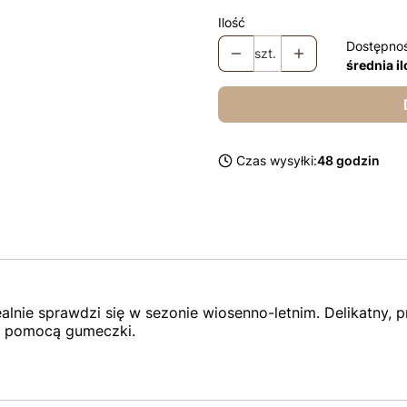
Ilość
Dostępno
szt.
średnia i
Czas wysyłki:
48 godzin
lnie sprawdzi się w sezonie wiosenno-letnim. Delikatny, p
 za pomocą gumeczki.