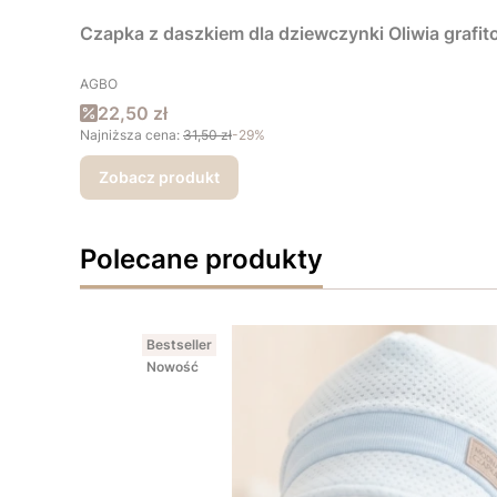
Czapka z daszkiem dla dziewczynki Oliwia grafi
PRODUCENT
AGBO
Cena promocyjna
22,50 zł
Najniższa cena:
31,50 zł
-29%
Zobacz produkt
Polecane produkty
Bestseller
Nowość