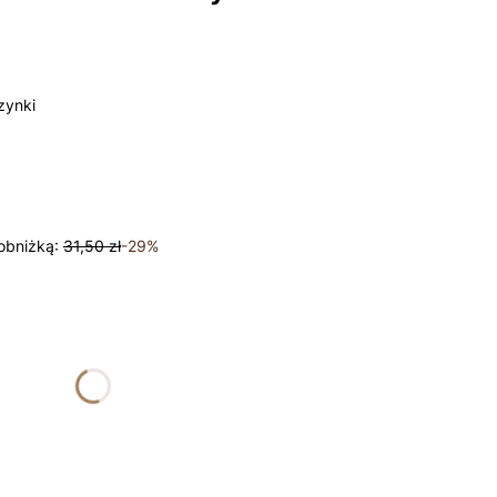
zynki
obniżką:
31,50 zł
-29%
żnić się ceną
nalne