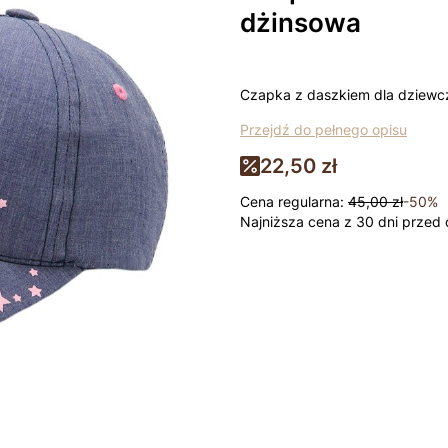
dżinsowa
Czapka z daszkiem dla dziewc
Przejdź do pełnego opisu
22,50 zł
Cena regularna:
45,00 zł
-50%
Najniższa cena z 30 dni przed 
Wybierz wariant produktu:
Poszczególne warianty mogą ró
*
rozmiar
Wybierz
Łapki - niedrapki +10zł
Opcjo