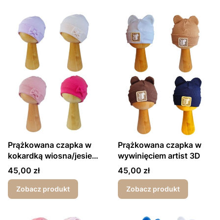
Prążkowana czapka w
Prążkowana czapka w
kokardką wiosna/jesień
wywinięciem artist 3D
dla dziewczynki
Cena
Cena
45,00 zł
45,00 zł
Zobacz produkt
Zobacz produkt