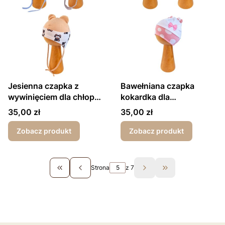
Jesienna czapka z
Bawełniana czapka
wywinięciem dla chłopca
kokardka dla
misie
dziewczynki wiosna-
Cena
Cena
35,00 zł
35,00 zł
jesień
Zobacz produkt
Zobacz produkt
Strona
z 7
Wróć do pierwszej strony z produktami
Przejdź do ostatn