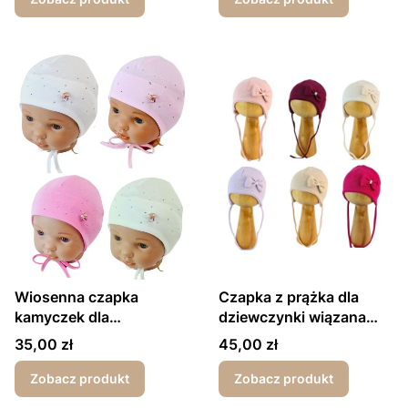
Wiosenna czapka
Czapka z prążka dla
kamyczek dla
dziewczynki wiązana
dziewczynki
pod szyjką kokardka
Cena
Cena
35,00 zł
45,00 zł
Zobacz produkt
Zobacz produkt