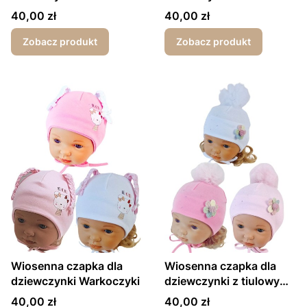
Cena
Cena
40,00 zł
40,00 zł
Zobacz produkt
Zobacz produkt
Wiosenna czapka dla
Wiosenna czapka dla
dziewczynki Warkoczyki
dziewczynki z tiulowym
pomponem
Cena
Cena
40,00 zł
40,00 zł