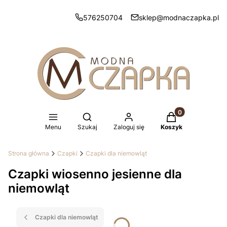
576250704
sklep@modnaczapka.pl
Produkty w koszy
Otwórz wyszukiwarkę
Menu
Szukaj
Zaloguj się
Koszyk
Strona główna
Czapki
Czapki dla niemowląt
Czapki wiosenno jesienne dla
niemowląt
Czapki dla niemowląt