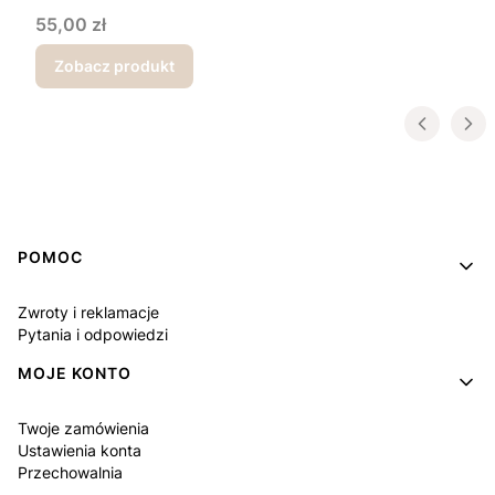
Cena
55,00 zł
Zobacz produkt
Linki w stopce
POMOC
Zwroty i reklamacje
Pytania i odpowiedzi
MOJE KONTO
Twoje zamówienia
Ustawienia konta
Przechowalnia