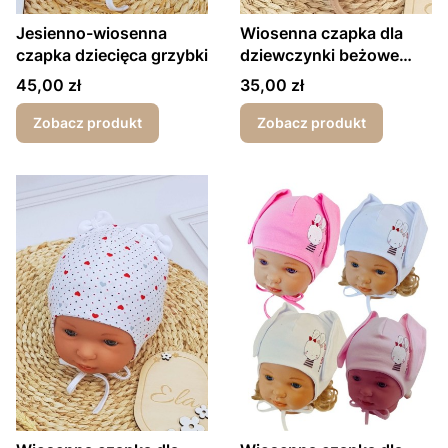
Jesienno-wiosenna
Wiosenna czapka dla
czapka dziecięca grzybki
dziewczynki beżowe
serduszka
Cena
Cena
45,00 zł
35,00 zł
Zobacz produkt
Zobacz produkt