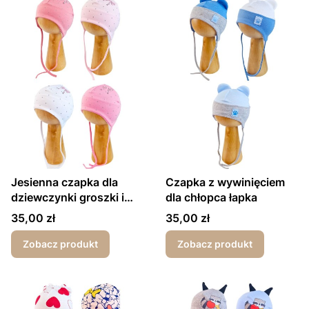
Jesienna czapka dla
Czapka z wywinięciem
dziewczynki groszki i
dla chłopca łapka
kokardki
Cena
Cena
35,00 zł
35,00 zł
Zobacz produkt
Zobacz produkt