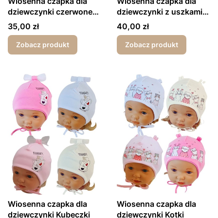
Wiosenna czapka dla
Wiosenna czapka dla
dziewczynki czerwone
dziewczynki z uszkami
serduszka rozm. 40/42
królika
Cena
Cena
35,00 zł
40,00 zł
Zobacz produkt
Zobacz produkt
Wiosenna czapka dla
Wiosenna czapka dla
dziewczynki Kubeczki
dziewczynki Kotki