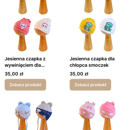
Jesienna czapka z
Jesienna czapka dla
wywinięciem dla
chłopca smoczek
dziewczynki kotek
Cena
Cena
35,00 zł
35,00 zł
Zobacz produkt
Zobacz produkt