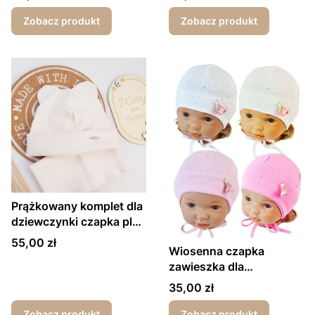
Zobacz produkt
Zobacz produkt
Prążkowany komplet dla
dziewczynki czapka plus
komin zawieszka ecru
Cena
55,00 zł
Wiosenna czapka
zawieszka dla
dziewczynki
Cena
35,00 zł
Zobacz produkt
Zobacz produkt