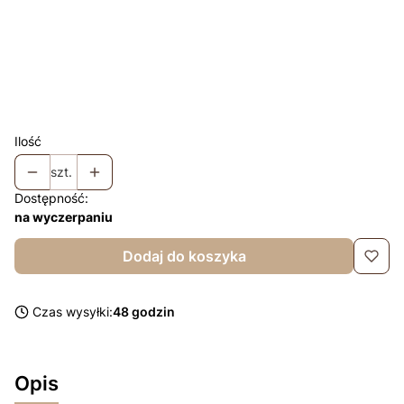
Komin w kolorze czapki +10zł
Opcjonalne
Chusta w kolorze czapki +25zł
Opcjonalne
Chusta z falbanką w kolorze czapki +35zł
Opcjonalne
Ilość
szt.
Dostępność:
na wyczerpaniu
Dodaj do koszyka
Czas wysyłki:
48 godzin
Opis