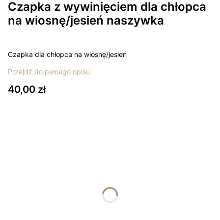
Czapka z wywinięciem dla chłopca
na wiosnę/jesień naszywka
Czapka dla chłopca na wiosnę/jesień
Przejdź do pełnego opisu
Cena
40,00 zł
Wybierz wariant produktu:
Poszczególne warianty mogą różnić się ceną
*
Rozmiar
Wybierz
*
Kolor
Wybierz