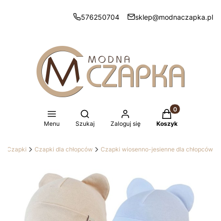
576250704
sklep@modnaczapka.pl
Produkty w koszy
Otwórz wyszukiwarkę
Menu
Szukaj
Zaloguj się
Koszyk
Czapki
Czapki dla chłopców
Czapki wiosenno-jesienne dla chłopców