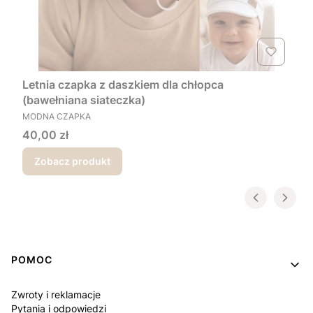
Letnia czapka z daszkiem dla chłopca
(bawełniana siateczka)
PRODUCENT
MODNA CZAPKA
Cena
40,00 zł
Zobacz produkt
Linki w stopce
POMOC
Zwroty i reklamacje
Pytania i odpowiedzi