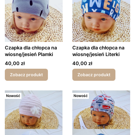
Czapka dla chłopca na
Czapka dla chłopca na
wiosnę/jesień Plamki
wiosnę/jesień Literki
Cena
Cena
40,00 zł
40,00 zł
Zobacz produkt
Zobacz produkt
Nowość
Nowość