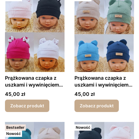
Prążkowana czapka z
Prążkowana czapka z
uszkami i wywinięciem
uszkami i wywinięciem
kokardki
bear love
Cena
Cena
45,00 zł
45,00 zł
Zobacz produkt
Zobacz produkt
Bestseller
Nowość
Nowość