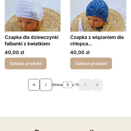
Czapka dla dziewczynki
Czapka z wiązaniem dla
falbanki z kwiatkiem
chłopca
smoczki/autobusy
Cena
Cena
40,00 zł
40,00 zł
Zobacz produkt
Zobacz produkt
Strona
z 15
Wróć do pierwszej strony z produktami
Przejdź do ostat