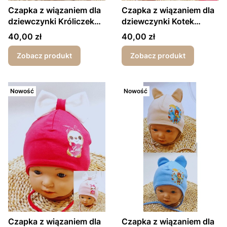
Czapka z wiązaniem dla
Czapka z wiązaniem dla
dziewczynki Króliczek
dziewczynki Kotek
wiosna/jesień
wiosna/jesień
Cena
Cena
40,00 zł
40,00 zł
Zobacz produkt
Zobacz produkt
Nowość
Nowość
Czapka z wiązaniem dla
Czapka z wiązaniem dla