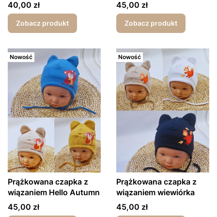
wiosna/jesień
Cena
Cena
40,00 zł
45,00 zł
Zobacz produkt
Zobacz produkt
Nowość
Nowość
Prążkowana czapka z
Prążkowana czapka z
wiązaniem Hello Autumn
wiązaniem wiewiórka
Cena
Cena
45,00 zł
45,00 zł