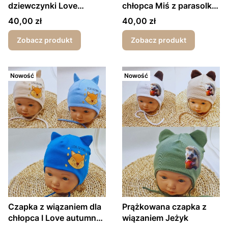
dziewczynki Love
chłopca Miś z parasolką
wiosna/jesień
wiosna/jesień
Cena
Cena
40,00 zł
40,00 zł
Zobacz produkt
Zobacz produkt
Nowość
Nowość
Czapka z wiązaniem dla
Prążkowana czapka z
chłopca I Love autumn
wiązaniem Jeżyk