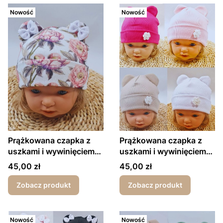
Nowość
Nowość
Prążkowana czapka z
Prążkowana czapka z
uszkami i wywinięciem
uszkami i wywinięciem
róże
kwiatek
Cena
Cena
45,00 zł
45,00 zł
Zobacz produkt
Zobacz produkt
Nowość
Nowość