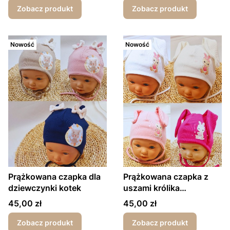
Zobacz produkt
Zobacz produkt
Nowość
Nowość
Prążkowana czapka dla
Prążkowana czapka z
dziewczynki kotek
uszami królika
wiosna/jesień
Cena
Cena
45,00 zł
45,00 zł
Zobacz produkt
Zobacz produkt