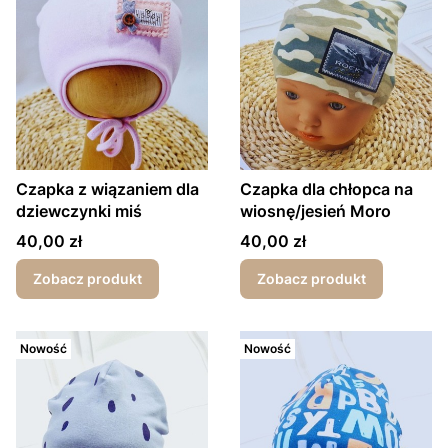
Czapka z wiązaniem dla
Czapka dla chłopca na
dziewczynki miś
wiosnę/jesień Moro
Cena
Cena
40,00 zł
40,00 zł
Zobacz produkt
Zobacz produkt
Nowość
Nowość