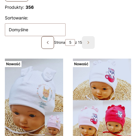
Produkty:
356
Lista produktów
Sortowanie:
Domyślne
Strona
z 15
Poprzednie produkty
Następne produkty
Nowość
Nowość