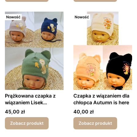
Nowość
Nowość
Prążkowana czapka z
Czapka z wiązaniem dla
wiązaniem Lisek
chłopca Autumn is here
wiosna/jesień
Cena
Cena
45,00 zł
40,00 zł
Zobacz produkt
Zobacz produkt