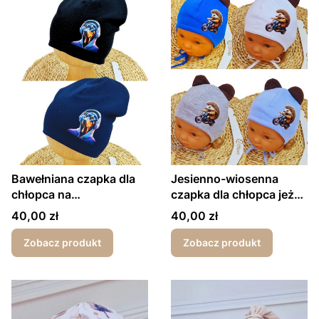
Bawełniana czapka dla
Jesienno-wiosenna
chłopca na
czapka dla chłopca jeżyk
wiosnę/jesień Doberman
na motorze
Cena
Cena
40,00 zł
40,00 zł
Zobacz produkt
Zobacz produkt