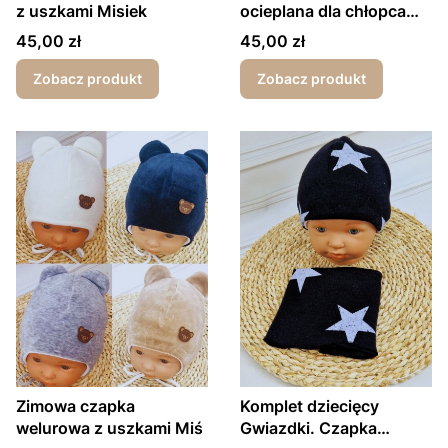
z uszkami Misiek
ocieplana dla chłopca
Miś w kapeluszu
Cena
Cena
45,00 zł
45,00 zł
Zobacz produkt
Zobacz produkt
Zimowa czapka
Komplet dziecięcy
welurowa z uszkami Miś
Gwiazdki. Czapka