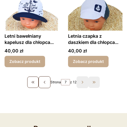
Letni bawełniany
Letnia czapka z
kapelusz dla chłopca
daszkiem dla chłopca
kotwica
kotwica
Cena
Cena
40,00 zł
40,00 zł
Zobacz produkt
Zobacz produkt
Strona
z 12
Wróć do pierwszej strony z produktami
Przejdź do ostat