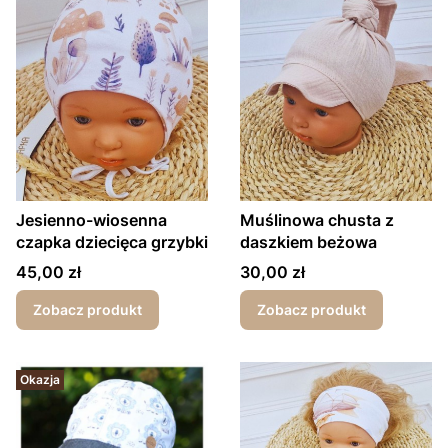
Jesienno-wiosenna
Muślinowa chusta z
czapka dziecięca grzybki
daszkiem beżowa
Cena
Cena
45,00 zł
30,00 zł
Zobacz produkt
Zobacz produkt
Okazja