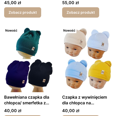
ocieplana polarem plus
Cena
Cena
45,00 zł
55,00 zł
komin
Zobacz produkt
Zobacz produkt
Nowość
Nowość
Bawełniana czapka dla
Czapka z wywinięciem
chłopca/ smerfetka z
dla chłopca na
uszkami
wiosnę/jesień naszywka
Cena
Cena
40,00 zł
40,00 zł