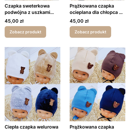
Czapka sweterkowa
Prążkowana czapka
podwójna z uszkami
ocieplana dla chłopca Be
ecru
Yourself
Cena
Cena
45,00 zł
45,00 zł
Zobacz produkt
Zobacz produkt
Ciepła czapka welurowa
Prążkowana czapka