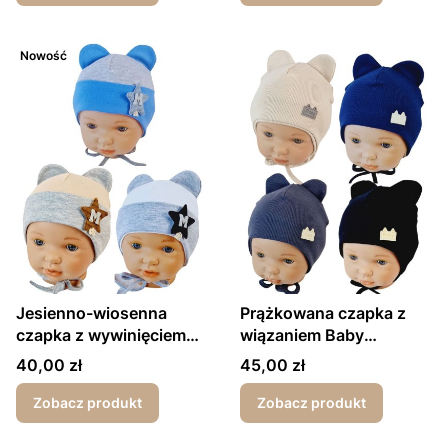
Nowość
Jesienno-wiosenna
Prążkowana czapka z
czapka z wywinięciem
wiązaniem Baby
dla chłopca Gwiazdka
wiosna/jesień
Cena
Cena
40,00 zł
45,00 zł
Zobacz produkt
Zobacz produkt