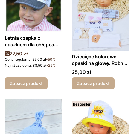
Letnia czapka z
daszkiem dla chłopca
Lion
Cena promocyjna
27,50 zł
Dziecięce kolorowe
Cena regularna:
55,00 zł
-50%
opaski na głowę. Rożne
Najniższa cena:
38,50 zł
-29%
wzory
Cena
25,00 zł
Zobacz produkt
Zobacz produkt
Bestseller