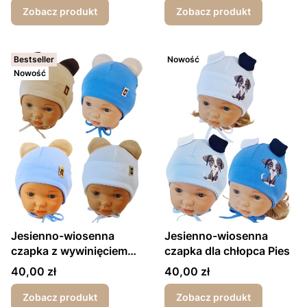
Zobacz produkt
Zobacz produkt
Bestseller
Nowość
Nowość
Jesienno-wiosenna
Jesienno-wiosenna
czapka z wywinięciem
czapka dla chłopca Pies
dla chłopca Misiu
Cena
Cena
40,00 zł
40,00 zł
Zobacz produkt
Zobacz produkt