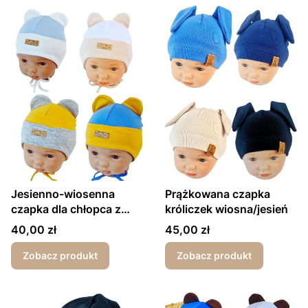
Jesienno-wiosenna
Prążkowana czapka
czapka dla chłopca z
króliczek wiosna/jesień
wywinięciem
Cena
Cena
40,00 zł
45,00 zł
Zobacz produkt
Zobacz produkt