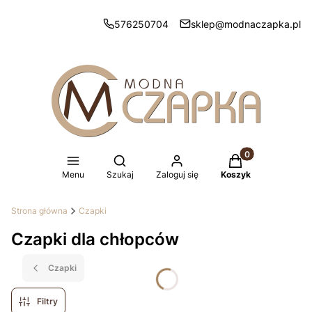
576250704
sklep@modnaczapka.pl
Produkty w koszy
Otwórz wyszukiwarkę
Menu
Szukaj
Zaloguj się
Koszyk
Strona główna
Czapki
Czapki dla chłopców
Czapki
Filtry