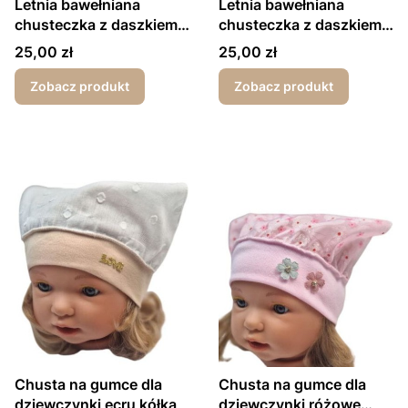
Letnia bawełniana
Letnia bawełniana
chusteczka z daszkiem
chusteczka z daszkiem
dla dziewczynki
dla dziewczynki kółka
Cena
Cena
25,00 zł
25,00 zł
kwiatuszki białe
ecru
Zobacz produkt
Zobacz produkt
Chusta na gumce dla
Chusta na gumce dla
dziewczynki ecru kółka
dziewczynki różowe