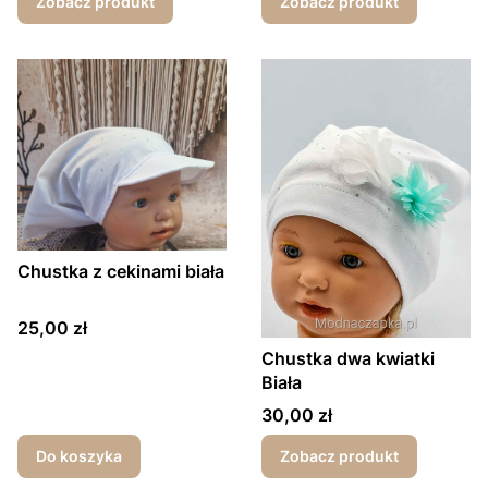
Zobacz produkt
Zobacz produkt
Chustka z cekinami biała
Cena
25,00 zł
Chustka dwa kwiatki
Biała
Cena
30,00 zł
Do koszyka
Zobacz produkt