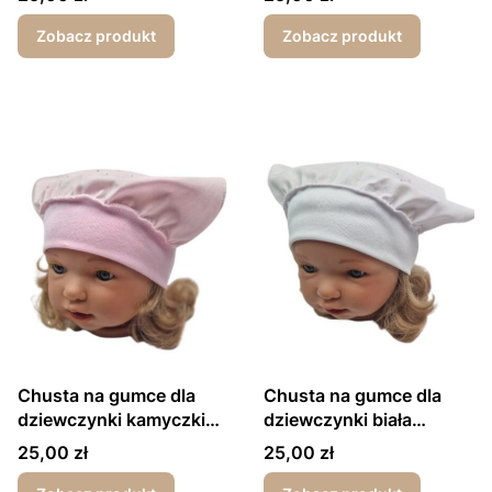
Zobacz produkt
Zobacz produkt
Chusta na gumce dla
Chusta na gumce dla
dziewczynki kamyczki
dziewczynki biała
różowa
kamyczki chrzest
Cena
Cena
25,00 zł
25,00 zł