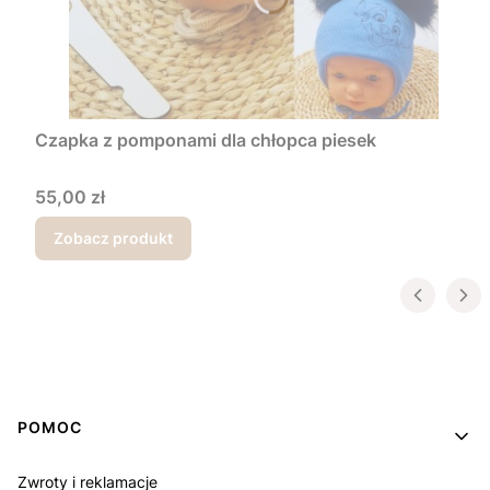
Czapka z pomponami dla chłopca piesek
Cena
55,00 zł
Zobacz produkt
Linki w stopce
POMOC
Zwroty i reklamacje