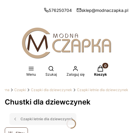
576250704
sklep@modnaczapka.pl
Produkty w koszy
Otwórz wyszukiwarkę
Menu
Szukaj
Zaloguj się
Koszyk
główna
Czapki
Czapki dla dziewczynek
Czapki letnie dla dziewczynek
Chustki dla dziewczynek
Czapki letnie dla dziewczynek