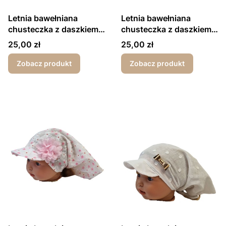
Letnia bawełniana
Letnia bawełniana
chusteczka z daszkiem
chusteczka z daszkiem
dla dziewczynki
dla dziewczynki
Cena
Cena
25,00 zł
25,00 zł
muszelki biała
kwiatuszki różowe
Zobacz produkt
Zobacz produkt