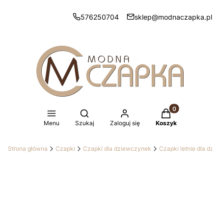
576250704
sklep@modnaczapka.pl
Produkty w koszy
Otwórz wyszukiwarkę
Menu
Szukaj
Zaloguj się
Koszyk
Strona główna
Czapki
Czapki dla dziewczynek
Czapki letnie dla dz