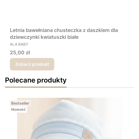
Letnia bawełniana chusteczka z daszkiem dla
dziewczynki kwiatuszki białe
PRODUCENT
ALA BABY
Cena
25,00 zł
Zobacz produkt
Polecane produkty
Bestseller
Nowość