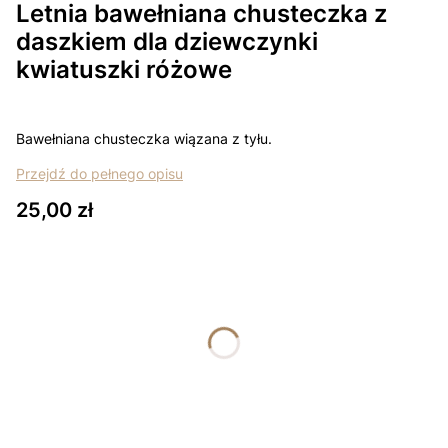
Letnia bawełniana chusteczka z
daszkiem dla dziewczynki
kwiatuszki różowe
Bawełniana chusteczka wiązana z tyłu.
Przejdź do pełnego opisu
Cena
25,00 zł
Wybierz wariant produktu:
Poszczególne warianty mogą różnić się ceną
*
rozmiar
Wybierz
Łapki - niedrapki +10zł
Opcjonalne