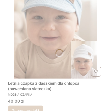
Letnia czapka z daszkiem dla chłopca
(bawełniana siateczka)
PRODUCENT
MODNA CZAPKA
Cena
40,00 zł
Zobacz produkt