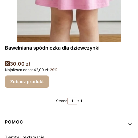
Bawełniana spódniczka dla dziewczynki
Cena promocyjna
30,00 zł
Najniższa cena:
42,00 zł
-29%
Zobacz produkt
Strona
z 1
Linki w stopce
POMOC
Zwroty i reklamacje