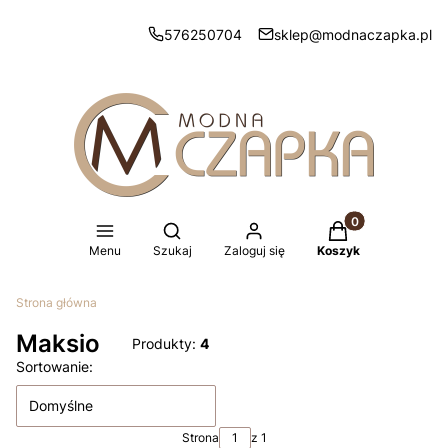
576250704
sklep@modnaczapka.pl
Produkty w koszy
Otwórz wyszukiwarkę
Menu
Szukaj
Zaloguj się
Koszyk
Strona główna
Maksio
Produkty:
4
Lista produktów
Sortowanie:
Domyślne
Strona
z 1