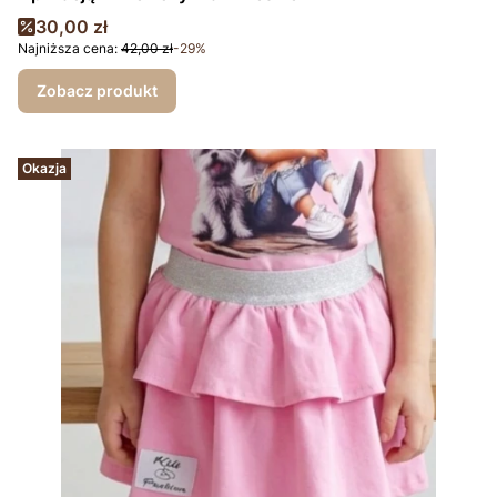
Cena promocyjna
30,00 zł
Najniższa cena:
42,00 zł
-29%
Zobacz produkt
Okazja