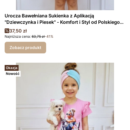
Urocza Bawełniana Sukienka z Aplikacją
"Dziewczynka i Piesek" - Komfort i Styl od Polskiego
Producenta
Cena promocyjna
37,50 zł
Najniższa cena:
63,75 zł
-41%
Zobacz produkt
Okazja
Nowość