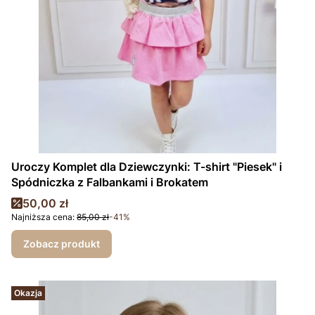
Uroczy Komplet dla Dziewczynki: T-shirt "Piesek" i
Spódniczka z Falbankami i Brokatem
Cena promocyjna
50,00 zł
Najniższa cena:
85,00 zł
-41%
Zobacz produkt
Okazja