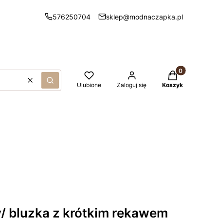
576250704
sklep@modnaczapka.pl
Produkty w kos
Wyczyść
Szukaj
Ulubione
Zaloguj się
Koszyk
y/ bluzka z krótkim rękawem