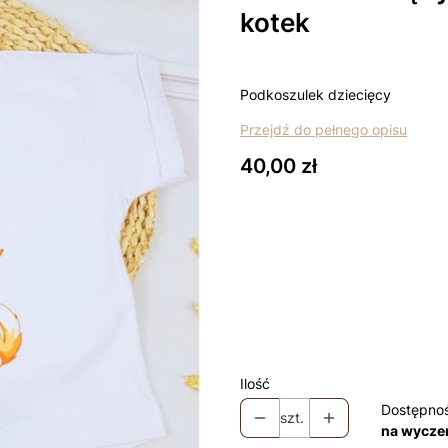
kotek
Podkoszulek dziecięcy
Przejdź do pełnego opisu
Cena
40,00 zł
Wybierz wariant produktu:
Poszczególne warianty mogą ró
*
Rozmiar
Wybierz
Ilość
Dostępno
szt.
na wycze