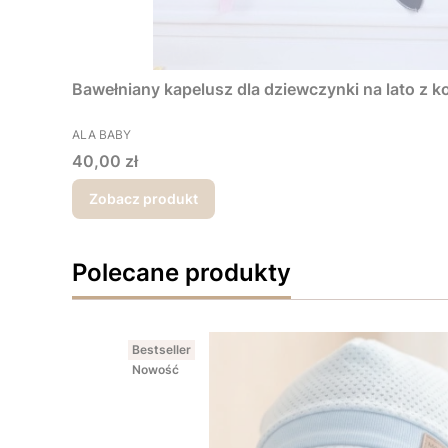
Bawełniany kapelusz dla dziewczynki na lato z ko
PRODUCENT
ALA BABY
Cena
40,00 zł
Zobacz produkt
Polecane produkty
Bestseller
Nowość