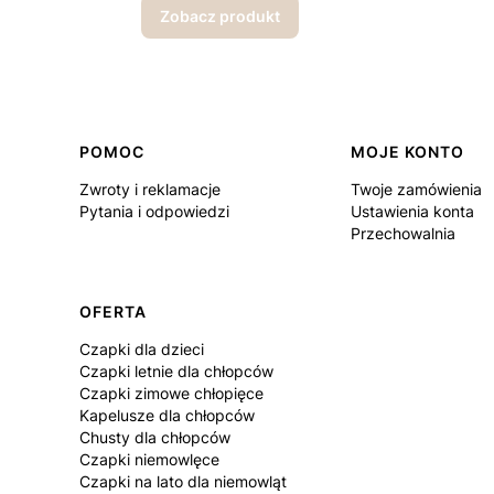
Zobacz produkt
Linki w stopce
POMOC
MOJE KONTO
Zwroty i reklamacje
Twoje zamówienia
Pytania i odpowiedzi
Ustawienia konta
Przechowalnia
OFERTA
Czapki dla dzieci
Czapki letnie dla chłopców
Czapki zimowe chłopięce
Kapelusze dla chłopców
Chusty dla chłopców
Czapki niemowlęce
Czapki na lato dla niemowląt