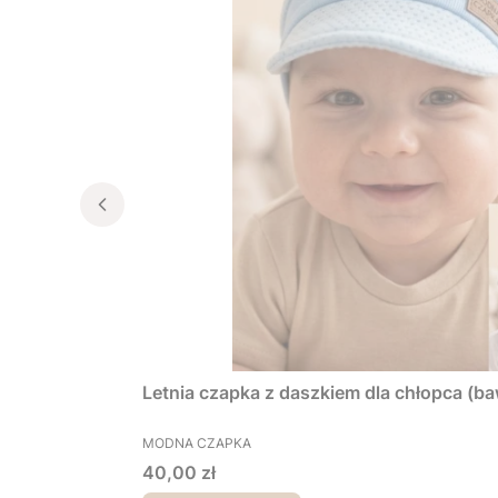
Letnia czapka z daszkiem dla chłopca (ba
PRODUCENT
MODNA CZAPKA
Cena
40,00 zł