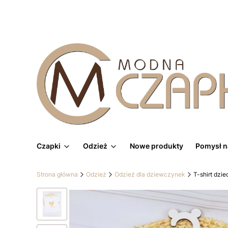
Czapki
Odzież
Nowe produkty
Pomysł n
Strona główna
Odzież
Odzież dla dziewczynek
T-shirt dzi