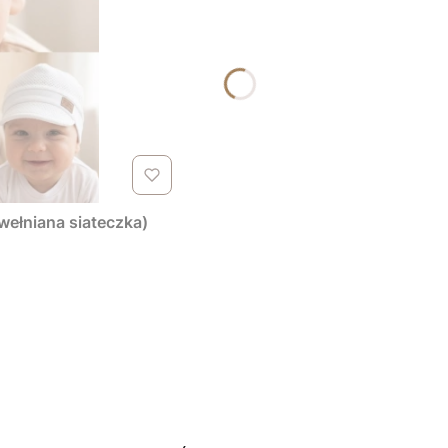
wełniana siateczka)