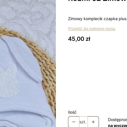
Zimowy komplecik czapka plu
Przejdź do pełnego opisu
Cena
45,00 zł
Wybierz wariant produktu:
Poszczególne warianty mogą ró
*
rozmiar
Wybierz
Łapki - niedrapki +10zł
Opcjo
Ilość
Dostępno
szt.
na wycze