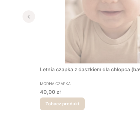
Letnia czapka z daszkiem dla chłopca (ba
PRODUCENT
MODNA CZAPKA
Cena
40,00 zł
Zobacz produkt