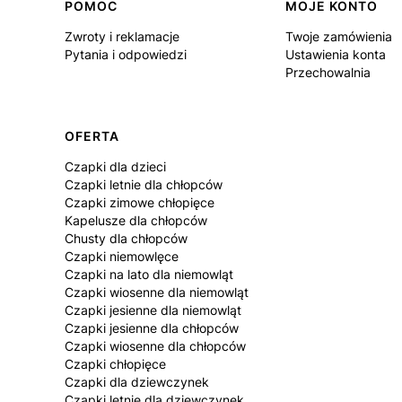
Linki w stopce
POMOC
MOJE KONTO
Zwroty i reklamacje
Twoje zamówienia
Pytania i odpowiedzi
Ustawienia konta
Przechowalnia
OFERTA
Czapki dla dzieci
Czapki letnie dla chłopców
Czapki zimowe chłopięce
Kapelusze dla chłopców
Chusty dla chłopców
Czapki niemowlęce
Czapki na lato dla niemowląt
Czapki wiosenne dla niemowląt
Czapki jesienne dla niemowląt
Czapki jesienne dla chłopców
Czapki wiosenne dla chłopców
Czapki chłopięce
Czapki dla dziewczynek
Czapki letnie dla dziewczynek