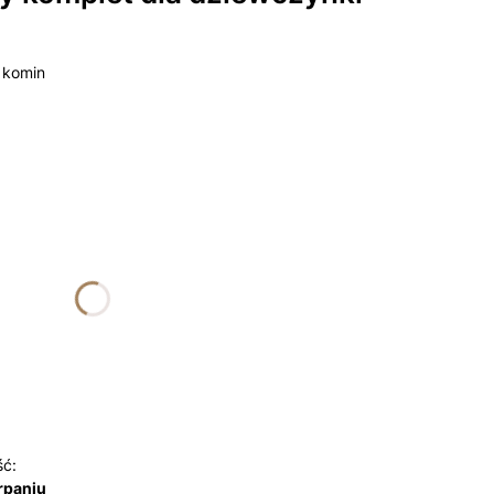
s komin
żnić się ceną
nalne
ść:
rpaniu