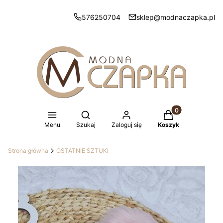
576250704
sklep@modnaczapka.pl
Produkty w koszy
Otwórz wyszukiwarkę
Menu
Szukaj
Zaloguj się
Koszyk
Strona główna
OSTATNIE SZTUKI