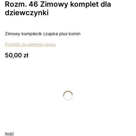
Rozm. 46 Zimowy komplet dla
dziewczynki
Zimowy komplecik czapka plus komin
Przejdź do pełnego opisu
Cena
50,00 zł
Wybierz wariant produktu:
Poszczególne warianty mogą różnić się ceną
*
rozmiar
Wybierz
Łapki - niedrapki +10zł
Opcjonalne
Ilość