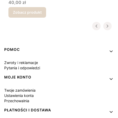
Cena
40,00 zł
Zobacz produkt
Linki w stopce
POMOC
Zwroty i reklamacje
Pytania i odpowiedzi
MOJE KONTO
Twoje zamówienia
Ustawienia konta
Przechowalnia
PŁATNOŚCI I DOSTAWA