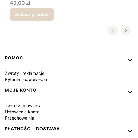
Cena
40,00 zł
Zobacz produkt
Linki w stopce
POMOC
Zwroty i reklamacje
Pytania i odpowiedzi
MOJE KONTO
Twoje zamówienia
Ustawienia konta
Przechowalnia
PŁATNOŚCI I DOSTAWA