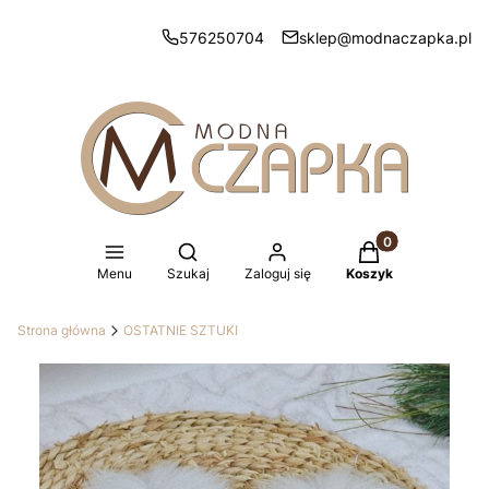
576250704
sklep@modnaczapka.pl
Produkty w koszy
Otwórz wyszukiwarkę
Menu
Szukaj
Zaloguj się
Koszyk
Strona główna
OSTATNIE SZTUKI