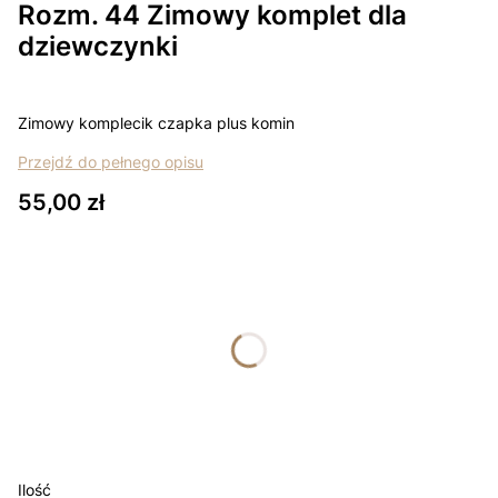
Rozm. 44 Zimowy komplet dla
dziewczynki
Zimowy komplecik czapka plus komin
Przejdź do pełnego opisu
Cena
55,00 zł
Wybierz wariant produktu:
Poszczególne warianty mogą różnić się ceną
*
rozmiar
Wybierz
Łapki - niedrapki +10zł
Opcjonalne
Ilość