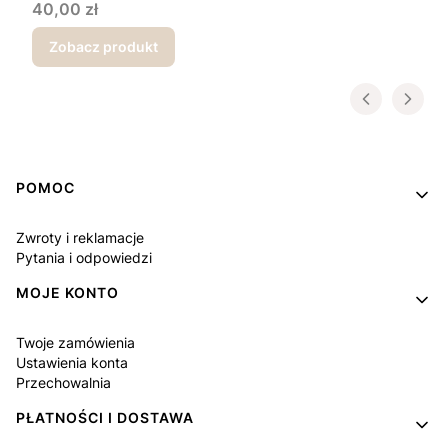
Cena
40,00 zł
Zobacz produkt
Linki w stopce
POMOC
Zwroty i reklamacje
Pytania i odpowiedzi
MOJE KONTO
Twoje zamówienia
Ustawienia konta
Przechowalnia
PŁATNOŚCI I DOSTAWA