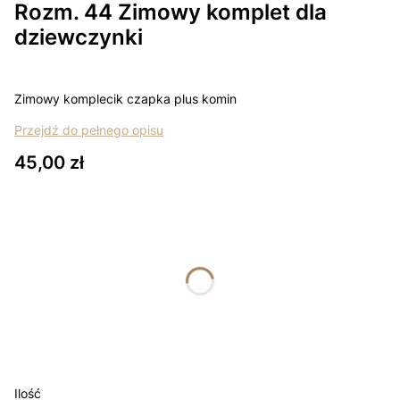
Rozm. 44 Zimowy komplet dla
dziewczynki
Zimowy komplecik czapka plus komin
Przejdź do pełnego opisu
Cena
45,00 zł
Wybierz wariant produktu:
Poszczególne warianty mogą różnić się ceną
*
rozmiar
Wybierz
Łapki - niedrapki +10zł
Opcjonalne
Ilość