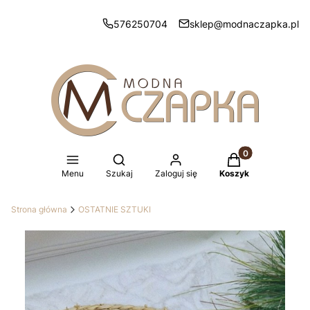
576250704
sklep@modnaczapka.pl
Produkty w koszy
Otwórz wyszukiwarkę
Menu
Szukaj
Zaloguj się
Koszyk
Strona główna
OSTATNIE SZTUKI