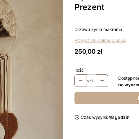
Prezent
Drzewo życia makrama
Przejdź do pełnego opisu
Cena
250,00 zł
Ilość
Dostępno
szt.
na wycze
Czas wysyłki:
48 godzin