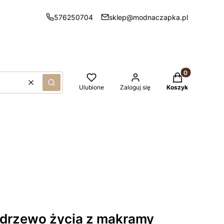
576250704
sklep@modnaczapka.pl
Produkty w kos
Wyczyść
Szukaj
Ulubione
Zaloguj się
Koszyk
 drzewo życia z makramy