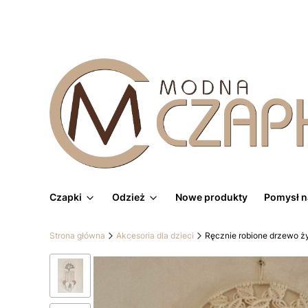
Czapki
Odzież
Nowe produkty
Pomysł n
Strona główna
Akcesoria dla dzieci
Ręcznie robione drzewo ż