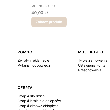
PRODUCENT
MODNA CZAPKA
Cena
40,00 zł
Zobacz produkt
Linki w stopce
POMOC
MOJE KONTO
Zwroty i reklamacje
Twoje zamówienia
Pytania i odpowiedzi
Ustawienia konta
Przechowalnia
OFERTA
Czapki dla dzieci
Czapki letnie dla chłopców
Czapki zimowe chłopięce