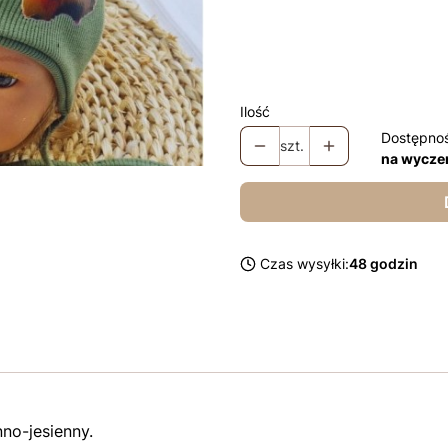
Łapki niedrapki + 10zł
Opcjo
Chusta +35
Opcjonalne
Ilość
Dostępno
szt.
na wycze
Czas wysyłki:
48 godzin
no-jesienny.