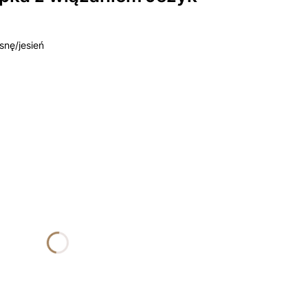
snę/jesień
żnić się ceną