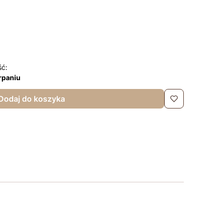
nalne
ść:
rpaniu
Dodaj do koszyka