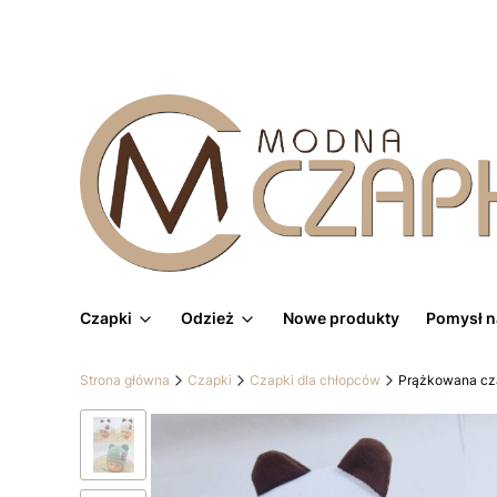
Czapki
Odzież
Nowe produkty
Pomysł n
Strona główna
Czapki
Czapki dla chłopców
Prążkowana cz