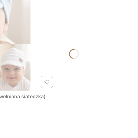
wełniana siateczka)