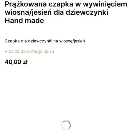
Prążkowana czapka w wywinięciem
wiosna/jesień dla dziewczynki
Hand made
Czapka dla dziewczynki na wiosnę/jesień
Przejdź do pełnego opisu
Cena
40,00 zł
Wybierz wariant produktu:
Poszczególne warianty mogą różnić się ceną
*
Rozmiar
Wybierz
*
Kolor