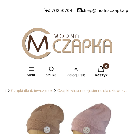
576250704
sklep@modnaczapka.pl
Produkty w koszy
Otwórz wyszukiwarkę
Menu
Szukaj
Zaloguj się
Koszyk
apki
Czapki dla dziewczynek
Czapki wiosenno-jesienne dla dziewczynek