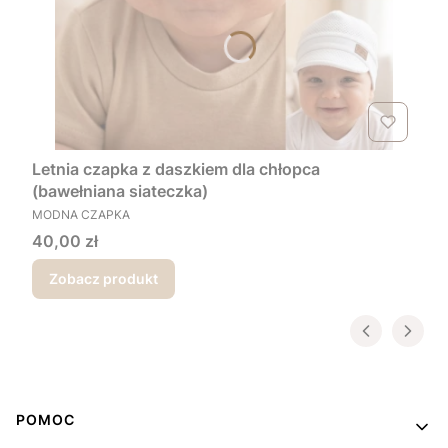
Letnia czapka z daszkiem dla chłopca
(bawełniana siateczka)
PRODUCENT
MODNA CZAPKA
Cena
40,00 zł
Zobacz produkt
Linki w stopce
POMOC