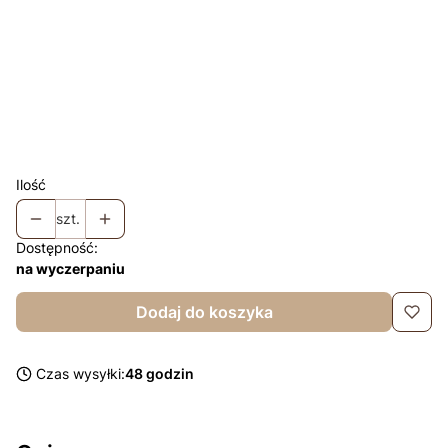
Wybierz
Komin +10zł
Opcjonalne
Łapki niedrapki + 10zł
Opcjonalne
Chusta +35
Opcjonalne
Ilość
szt.
Dostępność:
na wyczerpaniu
Dodaj do koszyka
Czas wysyłki:
48 godzin