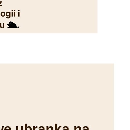
z
gii i
zu
🛳️.
we ubranka na