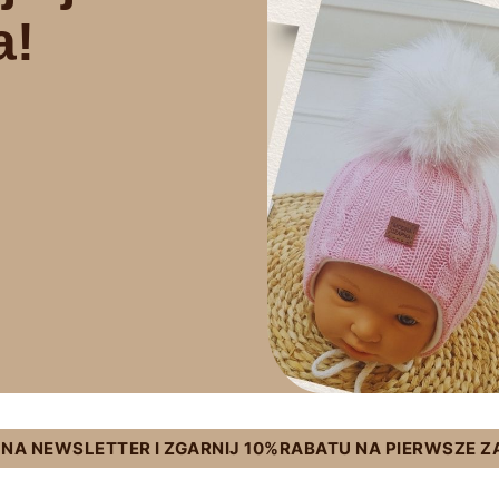
a!
Ę NA NEWSLETTER I ZGARNIJ 10%RABATU NA PIERWSZE 