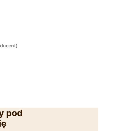
oducent)
y pod
ię