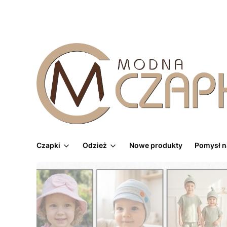
Czapki
Odzież
Nowe produkty
Pomysł n