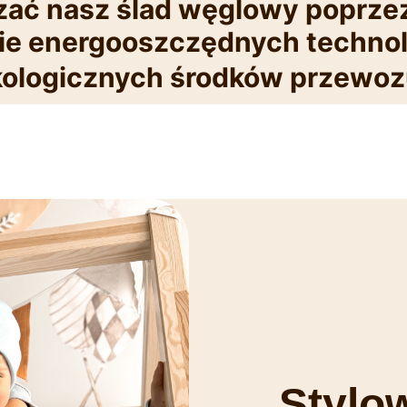
zać nasz ślad węglowy poprze
e energooszczędnych technolo
kologicznych środków przewo
Stylo