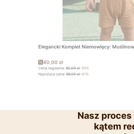
Elegancki Komplet Niemowlęcy: Muślinowe
Cena promocyjna
40,00 zł
Cena regularna:
80,00 zł
-50%
Najniższa cena:
68,00 zł
-41%
Nasz proces 
kątem red