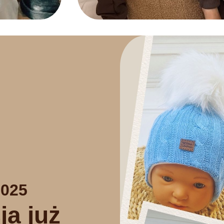
025
ja już