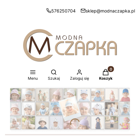
576250704
sklep@modnaczapka.pl
Produkty w koszy
Otwórz wyszukiwarkę
Menu
Szukaj
Zaloguj się
Koszyk