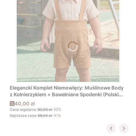
Elegancki Komplet Niemowlęcy: Muślinowe Body
z Kołnierzykiem + Bawełniane Spodenki (Polski
Producent)
Cena promocyjna
40,00 zł
Cena regularna:
80,00 zł
-50%
Najniższa cena:
68,00 zł
-41%