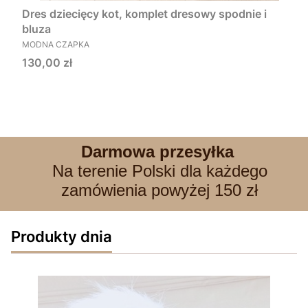
Dres dziecięcy kot, komplet dresowy spodnie i
bluza
PRODUCENT
MODNA CZAPKA
Cena
130,00 zł
Darmowa przesyłka
Na terenie Polski dla każdego
zamówienia powyżej 150 zł
Produkty dnia