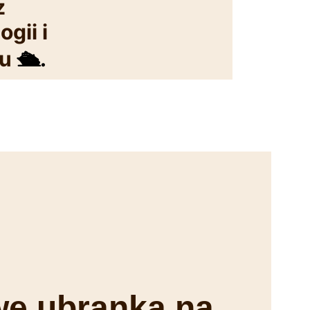
z
gii i
zu
🛳️.
we ubranka na