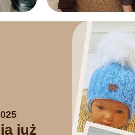
025
ja już