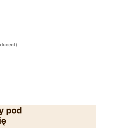
oducent)
y pod
ię