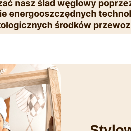
zać nasz ślad węglowy poprze
e energooszczędnych technolo
kologicznych środków przewo
Stylo