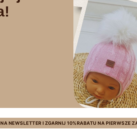
a!
Ę NA NEWSLETTER I ZGARNIJ 10%RABATU NA PIERWSZE 