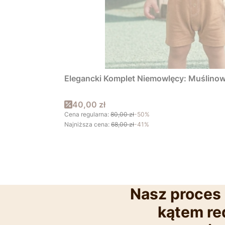
Elegancki Komplet Niemowlęcy: Muślinowe
Cena promocyjna
40,00 zł
Cena regularna:
80,00 zł
-50%
Najniższa cena:
68,00 zł
-41%
Nasz proces 
kątem red