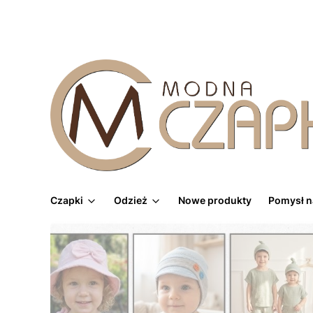
Czapki
Odzież
Nowe produkty
Pomysł n