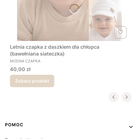
Letnia czapka z daszkiem dla chłopca
(bawełniana siateczka)
PRODUCENT
MODNA CZAPKA
Cena
40,00 zł
Zobacz produkt
Linki w stopce
POMOC