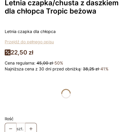
Letnia czapka/chusta z daszkiem
dla chłopca Tropic beżowa
Letnia czapka dla chłopca
Przejdź do pełnego opisu
22,50 zł
Cena regularna:
45,00 zł
-50%
Najniższa cena z 30 dni przed obniżką:
38,25 zł
-41%
Wybierz wariant produktu:
Poszczególne warianty mogą różnić się ceną
Łapki - niedrapki +10zł
Opcjonalne
Ilość
szt.