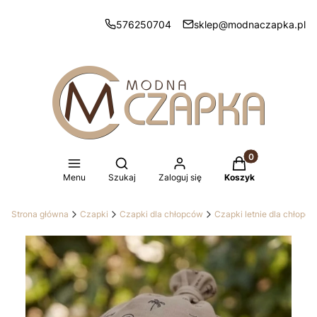
576250704
sklep@modnaczapka.pl
Produkty w koszy
Otwórz wyszukiwarkę
Menu
Szukaj
Zaloguj się
Koszyk
Strona główna
Czapki
Czapki dla chłopców
Czapki letnie dla chłopc