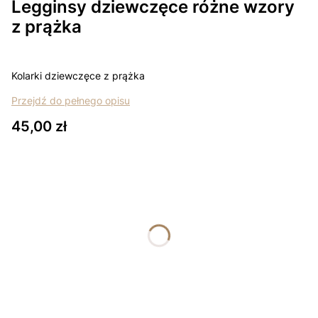
Legginsy dziewczęce różne wzory
z prążka
Kolarki dziewczęce z prążka
Przejdź do pełnego opisu
Cena
45,00 zł
Wybierz wariant produktu:
Poszczególne warianty mogą różnić się ceną
*
Rozmiar
Wybierz
*
Kolor
Wybierz