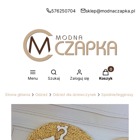
576250704
sklep@modnaczapka.pl
Produkty w koszy
Otwórz wyszukiwarkę
Menu
Szukaj
Zaloguj się
Koszyk
Strona główna
Odzież
Odzież dla dziewczynek
Spodnie/legginssy