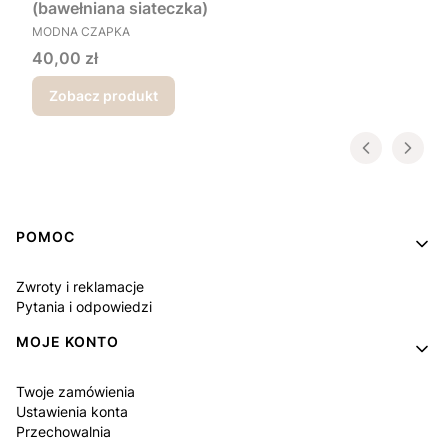
(bawełniana siateczka)
PRODUCENT
MODNA CZAPKA
Cena
40,00 zł
Zobacz produkt
Linki w stopce
POMOC
Zwroty i reklamacje
Pytania i odpowiedzi
MOJE KONTO
Twoje zamówienia
Ustawienia konta
Przechowalnia