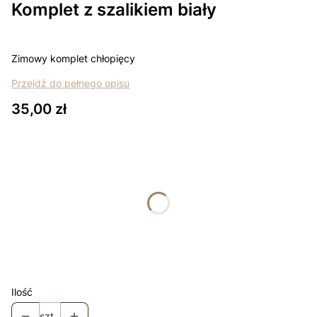
Komplet z szalikiem biały
Zimowy komplet chłopięcy
Przejdź do pełnego opisu
Cena
35,00 zł
Wybierz wariant produktu:
Poszczególne warianty mogą różnić się ceną
*
rozmiar
Wybierz
Łapki - niedrapki +10zł
Opcjonalne
Ilość
szt.