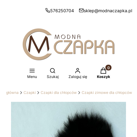
576250704
sklep@modnaczapka.pl
Produkty w koszy
Otwórz wyszukiwarkę
Menu
Szukaj
Zaloguj się
Koszyk
ona główna
Czapki
Czapki dla chłopców
Czapki zimowe dla chłopców