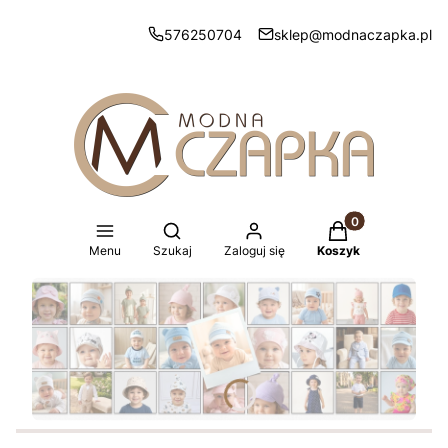
576250704
sklep@modnaczapka.pl
Produkty w koszy
Otwórz wyszukiwarkę
Menu
Szukaj
Zaloguj się
Koszyk