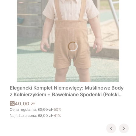
Elegancki Komplet Niemowlęcy: Muślinowe Body
z Kołnierzykiem + Bawełniane Spodenki (Polski
Producent)
Cena promocyjna
40,00 zł
Cena regularna:
80,00 zł
-50%
Najniższa cena:
68,00 zł
-41%