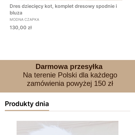
Dres dziecięcy kot, komplet dresowy spodnie i
bluza
PRODUCENT
MODNA CZAPKA
Cena
130,00 zł
Darmowa przesyłka
Na terenie Polski dla każdego
zamówienia powyżej 150 zł
Produkty dnia