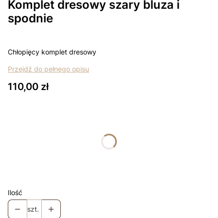
Komplet dresowy szary bluza i
spodnie
Chłopięcy komplet dresowy
Przejdź do pełnego opisu
Cena
110,00 zł
Wybierz wariant produktu:
Poszczególne warianty mogą różnić się ceną
*
Rozmiar
Wybierz
Ilość
szt.