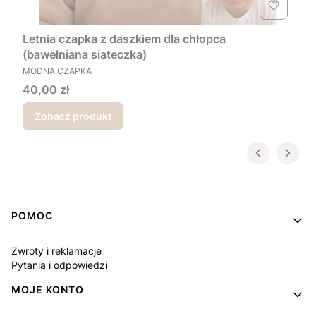
Letnia czapka z daszkiem dla chłopca
(bawełniana siateczka)
PRODUCENT
MODNA CZAPKA
Cena
40,00 zł
Zobacz produkt
Linki w stopce
POMOC
Zwroty i reklamacje
Pytania i odpowiedzi
MOJE KONTO