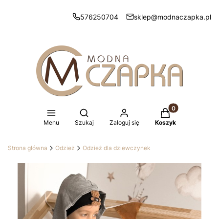
576250704
sklep@modnaczapka.pl
Produkty w koszy
Otwórz wyszukiwarkę
Menu
Szukaj
Zaloguj się
Koszyk
Strona główna
Odzież
Odzież dla dziewczynek