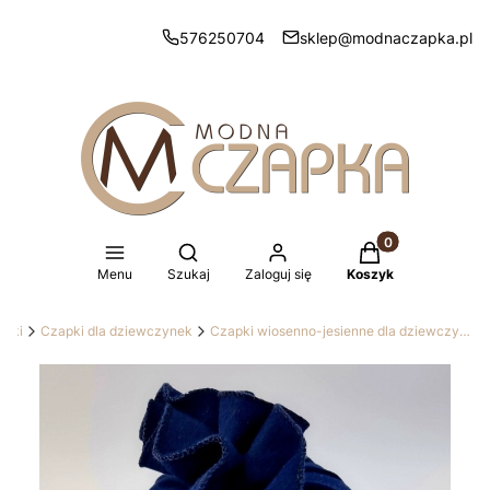
576250704
sklep@modnaczapka.pl
Produkty w koszy
Otwórz wyszukiwarkę
Menu
Szukaj
Zaloguj się
Koszyk
apki
Czapki dla dziewczynek
Czapki wiosenno-jesienne dla dziewczynek