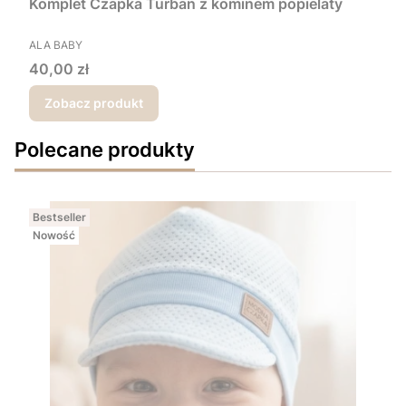
Komplet Czapka Turban z kominem popielaty
PRODUCENT
ALA BABY
Cena
40,00 zł
Zobacz produkt
Polecane produkty
Bestseller
Nowość