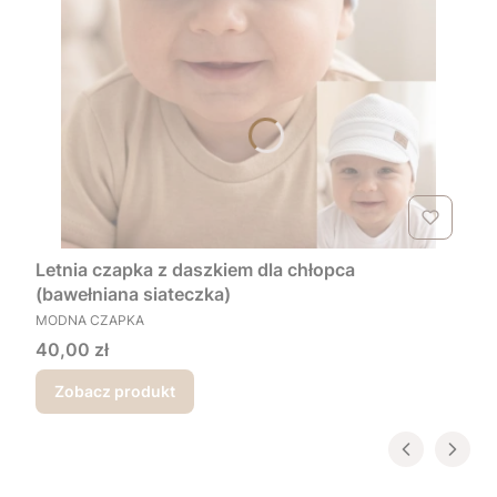
Letnia czapka z daszkiem dla chłopca
(bawełniana siateczka)
PRODUCENT
MODNA CZAPKA
Cena
40,00 zł
Zobacz produkt