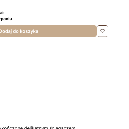
ść:
rpaniu
Dodaj do koszyka
y wykończone delikatnym ściągaczem.