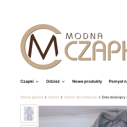
Czapki
Odzież
Nowe produkty
Pomysł n
Strona główna
Odzież
Odzież dla chłopców
Dres dziecięcy 