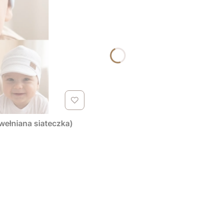
wełniana siateczka)