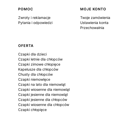
Linki w stopce
POMOC
MOJE KONTO
Zwroty i reklamacje
Twoje zamówienia
Pytania i odpowiedzi
Ustawienia konta
Przechowalnia
OFERTA
Czapki dla dzieci
Czapki letnie dla chłopców
Czapki zimowe chłopięce
Kapelusze dla chłopców
Chusty dla chłopców
Czapki niemowlęce
Czapki na lato dla niemowląt
Czapki wiosenne dla niemowląt
Czapki jesienne dla niemowląt
Czapki jesienne dla chłopców
Czapki wiosenne dla chłopców
Czapki chłopięce