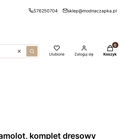
576250704
sklep@modnaczapka.pl
Produkty w kos
Wyczyść
Szukaj
Ulubione
Zaloguj się
Koszyk
samolot, komplet dresowy