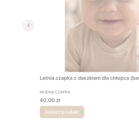
Letnia czapka z daszkiem dla chłopca (ba
PRODUCENT
MODNA CZAPKA
Cena
40,00 zł
Zobacz produkt