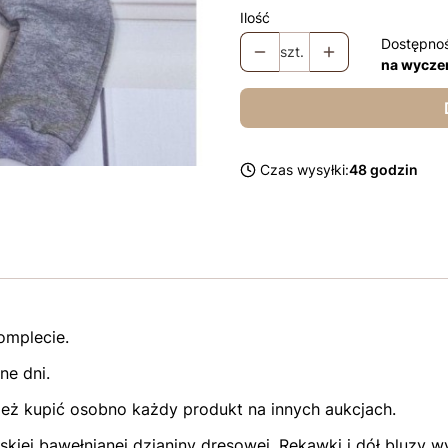
Ilość
Dostępno
szt.
na wycze
Czas wysyłki:
48 godzin
omplecie.
ne dni.
eż kupić osobno każdy produkt na innych aukcjach.
olskiej bawełnianej dzianiny dresowej. Rękawki i dół bluz