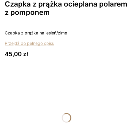
Czapka z prążka ocieplana polarem
z pomponem
Czapka z prążka na jesień/zimę
Przejdź do pełnego opisu
Cena
45,00 zł
Wybierz wariant produktu:
Poszczególne warianty mogą różnić się ceną
*
Rozmiar
Wybierz
*
Kolor
Wybierz