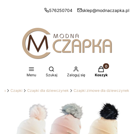
576250704
sklep@modnaczapka.pl
Produkty w koszy
Otwórz wyszukiwarkę
Menu
Szukaj
Zaloguj się
Koszyk
ówna
Czapki
Czapki dla dziewczynek
Czapki zimowe dla dziewczynek