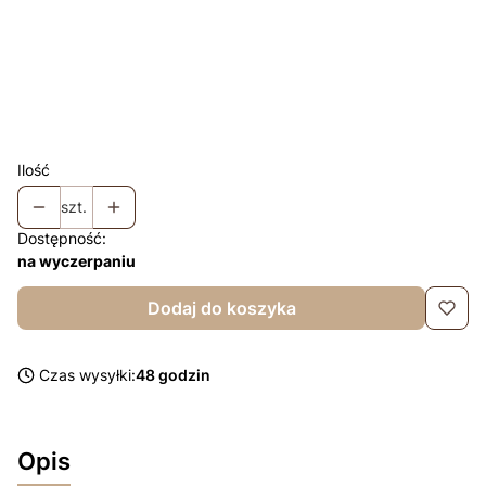
Komin +10zł
Opcjonalne
Łapki niedrapki + 10zł
Opcjonalne
Chusta +35
Opcjonalne
Ilość
szt.
Dostępność:
na wyczerpaniu
Dodaj do koszyka
Czas wysyłki:
48 godzin
Opis