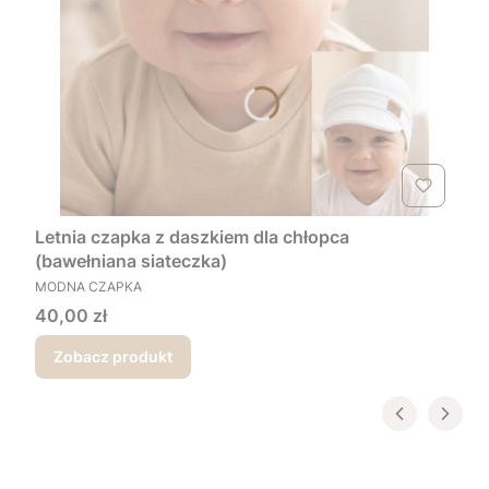
Letnia czapka z daszkiem dla chłopca
(bawełniana siateczka)
PRODUCENT
MODNA CZAPKA
Cena
40,00 zł
Zobacz produkt