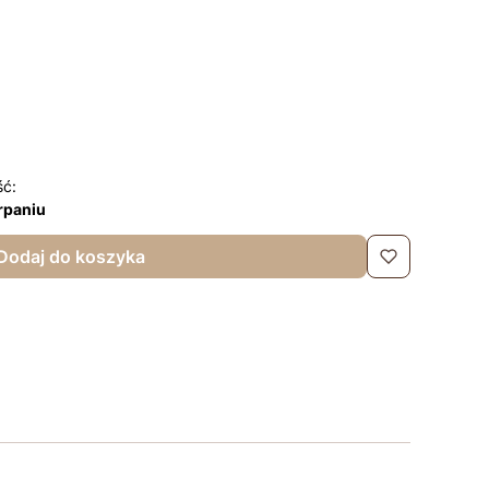
zł
Opcjonalne
5zł
Opcjonalne
e czapki +35zł
Opcjonalne
ść:
rpaniu
Dodaj do koszyka