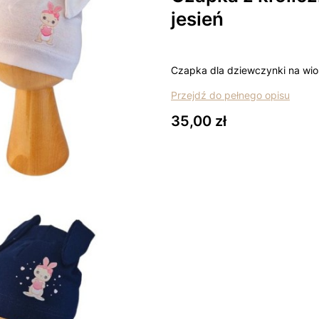
jesień
Czapka dla dziewczynki na wio
Przejdź do pełnego opisu
Cena
35,00 zł
Wybierz wariant produktu:
Poszczególne warianty mogą ró
*
Rozmiar
Wybierz
*
Kolor
Wybierz