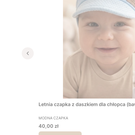
Letnia czapka z daszkiem dla chłopca (ba
PRODUCENT
MODNA CZAPKA
Cena
40,00 zł