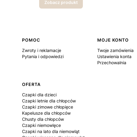
Zobacz produkt
Linki w stopce
POMOC
MOJE KONTO
Zwroty i reklamacje
Twoje zamówienia
Pytania i odpowiedzi
Ustawienia konta
Przechowalnia
OFERTA
Czapki dla dzieci
Czapki letnie dla chłopców
Czapki zimowe chłopięce
Kapelusze dla chłopców
Chusty dla chłopców
Czapki niemowlęce
Czapki na lato dla niemowląt