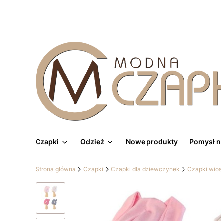
Czapki
Odzież
Nowe produkty
Pomysł n
Strona główna
Czapki
Czapki dla dziewczynek
Czapki wio