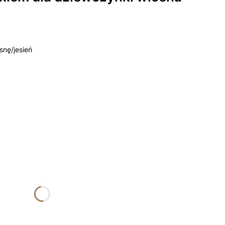
snę/jesień
żnić się ceną