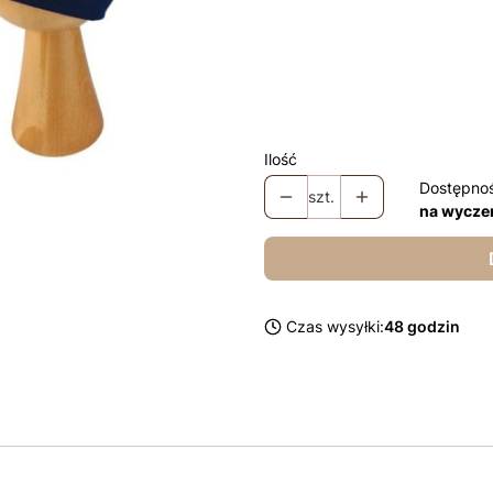
Komin w kolorze czapki +10
Chusta w kolorze czapki +2
Chusta z falbanką w kolorz
Ilość
Dostępno
szt.
na wycze
Czas wysyłki:
48 godzin