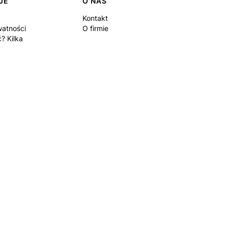
JE
O NAS
Kontakt
watności
O firmie
? Kilka