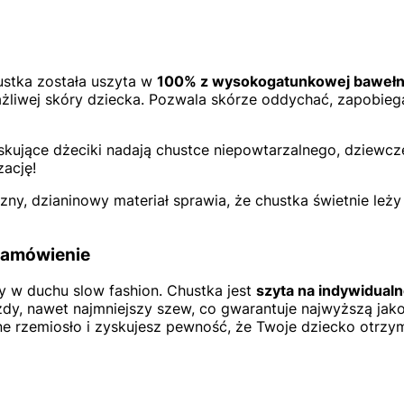
stka została uszyta w
100% z wysokogatunkowej baweł
ażliwej skóry dziecka. Pozwala skórze oddychać, zapobieg
skujące dżeciki nadają chustce niepowtarzalnego, dziewcz
zację!
zny, dzianinowy materiał sprawia, że chustka świetnie leży 
 Zamówienie
 w duchu slow fashion. Chustka jest
szyta na indywidualn
dy, nawet najmniejszy szew, co gwarantuje najwyższą jak
lne rzemiosło i zyskujesz pewność, że Twoje dziecko otrzym