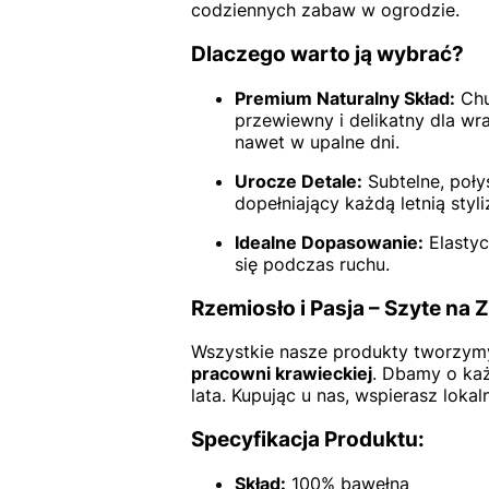
codziennych zabaw w ogrodzie.
Dlaczego warto ją wybrać?
Premium Naturalny Skład:
Chu
przewiewny i delikatny dla wr
nawet w upalne dni.
Urocze Detale:
Subtelne, poły
dopełniający każdą letnią styli
Idealne Dopasowanie:
Elastyc
się podczas ruchu.
Rzemiosło i Pasja – Szyte na
Wszystkie nasze produkty tworzymy
pracowni krawieckiej
. Dbamy o każ
lata. Kupując u nas, wspierasz loka
Specyfikacja Produktu:
Skład:
100% bawełna