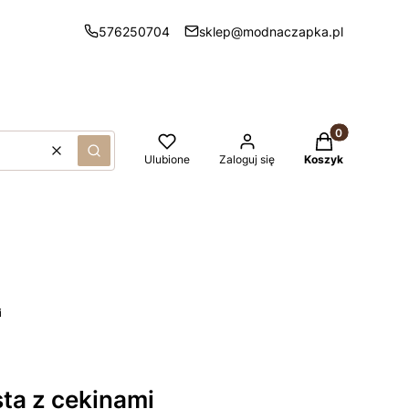
576250704
sklep@modnaczapka.pl
Produkty w kos
Wyczyść
Szukaj
Ulubione
Zaloguj się
Koszyk
i
ta z cekinami