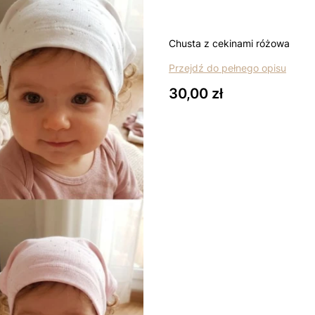
Chusta z cekinami różowa
Przejdź do pełnego opisu
Cena
30,00 zł
Wybierz wariant produktu:
Poszczególne warianty mogą ró
*
rozmiar
Wybierz
*
Kolor
Wybierz
Łapki - niedrapki +10zł
Opcjo