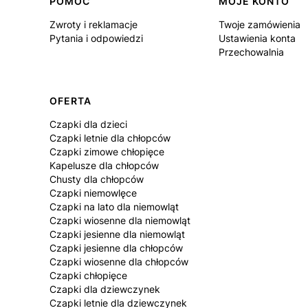
Linki w stopce
POMOC
MOJE KONTO
Zwroty i reklamacje
Twoje zamówienia
Pytania i odpowiedzi
Ustawienia konta
Przechowalnia
OFERTA
Czapki dla dzieci
Czapki letnie dla chłopców
Czapki zimowe chłopięce
Kapelusze dla chłopców
Chusty dla chłopców
Czapki niemowlęce
Czapki na lato dla niemowląt
Czapki wiosenne dla niemowląt
Czapki jesienne dla niemowląt
Czapki jesienne dla chłopców
Czapki wiosenne dla chłopców
Czapki chłopięce
Czapki dla dziewczynek
Czapki letnie dla dziewczynek