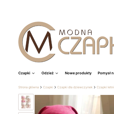
Czapki
Odzież
Nowe produkty
Pomysł n
Strona główna
Czapki
Czapki dla dziewczynek
Czapki letn