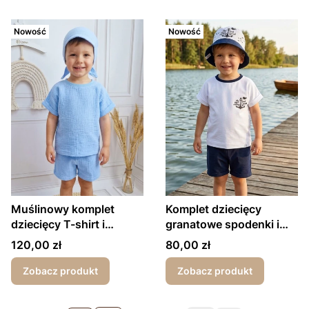
Nowość
Nowość
Muślinowy komplet
Komplet dziecięcy
dziecięcy T-shirt i
granatowe spodenki i
krótkie niebieski
biały T-shirt kotwica
Cena
Cena
120,00 zł
80,00 zł
Zobacz produkt
Zobacz produkt