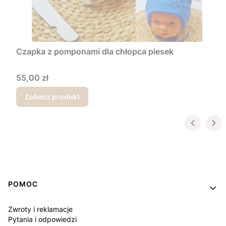
Czapka z pomponami dla chłopca piesek
Cena
55,00 zł
Zobacz produkt
Linki w stopce
POMOC
Zwroty i reklamacje
Pytania i odpowiedzi