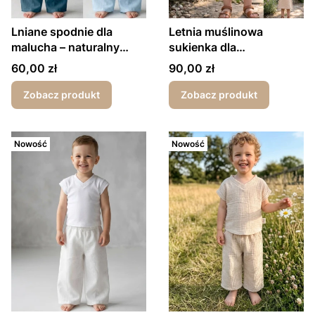
Lniane spodnie dla
Letnia muślinowa
malucha – naturalny
sukienka dla
komfort i styl
dziewczynki,
Cena
Cena
60,00 zł
90,00 zł
skrzyżowana z tyłu
Zobacz produkt
Zobacz produkt
Nowość
Nowość