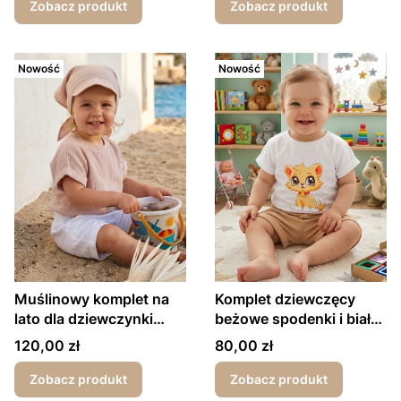
Zobacz produkt
Zobacz produkt
Nowość
Nowość
Muślinowy komplet na
Komplet dziewczęcy
lato dla dziewczynki
beżowe spodenki i biały
beżowa bluzka plus białe
T-shirt Kotek
Cena
Cena
120,00 zł
80,00 zł
spodenki
Zobacz produkt
Zobacz produkt