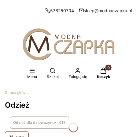
576250704
sklep@modnaczapka.pl
Produkty w koszy
Otwórz wyszukiwarkę
Menu
Szukaj
Zaloguj się
Koszyk
Strona główna
Odzież
Odzież dla dziewczynek
415