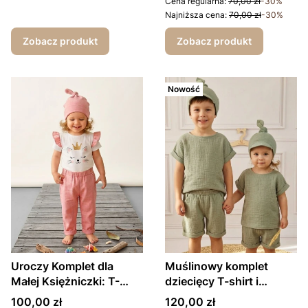
Cena regularna:
70,00 zł
-30%
Najniższa cena:
70,00 zł
-30%
Zobacz produkt
Zobacz produkt
Nowość
Uroczy Komplet dla
Muślinowy komplet
Małej Księżniczki: T-
dziecięcy T-shirt i
shirt z Kotkiem +
krótkie spodenki pistacja
Cena
Cena
100,00 zł
120,00 zł