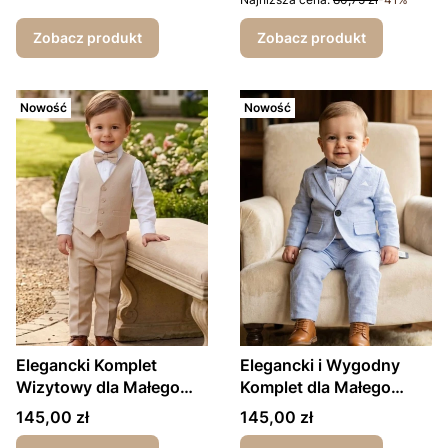
Zobacz produkt
Zobacz produkt
Nowość
Nowość
Elegancki Komplet
Elegancki i Wygodny
Wizytowy dla Małego
Komplet dla Małego
Gentlemana – Biały + beż
Gentlemana
Cena
Cena
145,00 zł
145,00 zł