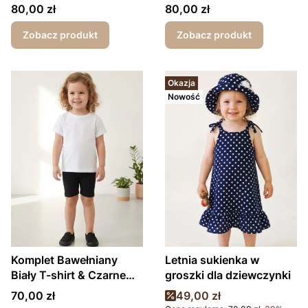
spodnie i t-shirt Basic
biały T-shirt Dino
Cena
Cena
80,00 zł
80,00 zł
Zobacz produkt
Zobacz produkt
Okazja
Nowość
Komplet Bawełniany
Letnia sukienka w
Biały T-shirt & Czarne
groszki dla dziewczynki
Prążkowane Kolarki
Cena
Cena promocyjna
70,00 zł
49,00 zł