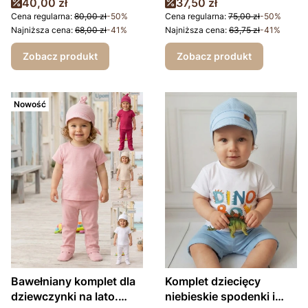
Cena promocyjna
Cena promocyjna
40,00 zł
37,50 zł
Granatowe
Komfort i Styl od
Cena regularna:
80,00 zł
-50%
Cena regularna:
75,00 zł
-50%
spodenki(Turcja)
Polskiego Producenta
Najniższa cena:
68,00 zł
-41%
Najniższa cena:
63,75 zł
-41%
Zobacz produkt
Zobacz produkt
Nowość
Bawełniany komplet dla
Komplet dziecięcy
dziewczynki na lato.
niebieskie spodenki i