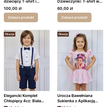
dziecięcy T-shirt i
Dziewczynki: T-shirt w
krótkie spodenki
Stokrotki i Prążkowane
Cena
Cena
100,00 zł
60,00 zł
Kolarki
Zobacz produkt
Zobacz produkt
Okazja
Okazja
Elegancki Komplet
Urocza Bawełniana
Chłopięcy 4cz: Biała
Sukienka z Aplikacją
Koszula Mucha, Szelki,
"Dziewczynka i Piesek" -