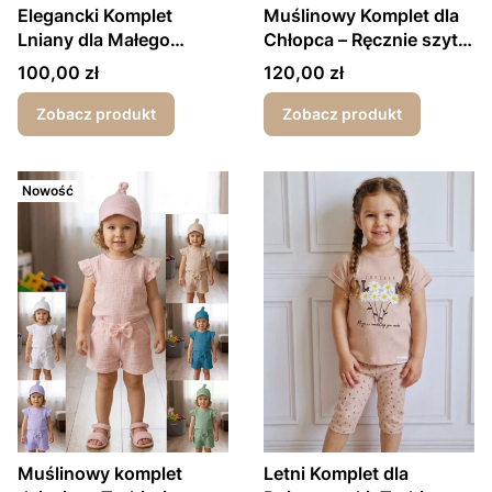
Elegancki Komplet
Muślinowy Komplet dla
Lniany dla Małego
Chłopca – Ręcznie szyty
Chłopca
w Polsce
Cena
Cena
100,00 zł
120,00 zł
Zobacz produkt
Zobacz produkt
Nowość
Muślinowy komplet
Letni Komplet dla