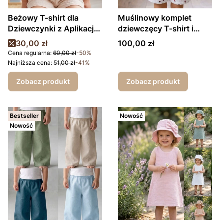
Beżowy T-shirt dla
Muślinowy komplet
Dziewczynki z Aplikacją
dziewczęcy T-shirt i
– Modny Krótszy Fason,
krótkie spodenki
Cena promocyjna
Cena
30,00 zł
100,00 zł
Gumeczki
Poziomki
Cena regularna:
60,00 zł
-50%
Najniższa cena:
51,00 zł
-41%
Zobacz produkt
Zobacz produkt
Bestseller
Nowość
Nowość