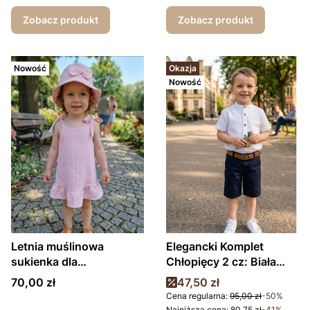
Muślinowe Spodnie
Zobacz produkt
Zobacz produkt
Nowość
Okazja
Nowość
Letnia muślinowa
Elegancki Komplet
sukienka dla
Chłopięcy 2 cz: Biała
dziewczynki
Koszula i Granatowe
Cena
Cena promocyjna
70,00 zł
47,50 zł
spodenki(Turcja)
Cena regularna:
95,00 zł
-50%
Najniższa cena:
80,75 zł
-41%