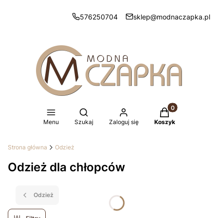
576250704
sklep@modnaczapka.pl
Produkty w koszy
Otwórz wyszukiwarkę
Menu
Szukaj
Zaloguj się
Koszyk
Strona główna
Odzież
Odzież dla chłopców
Odzież