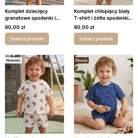
Komplet dziecięcy
Komplet chłopięcy biały
granatowe spodenki i
T-shirt i żółte spodenki
biały T-shirt kotwica
Ready for summer
Cena
Cena
80,00 zł
80,00 zł
Zobacz produkt
Zobacz produkt
Nowość
Okazja