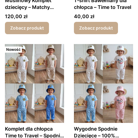
Muślinowy Komplet
T-shirt Bawełniany dla
dziecięcy – Matchy
chłopca – Time to Travel
matchy 100% bawełna
Cena
Cena
120,00 zł
40,00 zł
Zobacz produkt
Zobacz produkt
Nowość
Komplet dla chłopca
Wygodne Spodnie
Time to Travel – Spodnie
Dziecięce – 100%