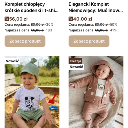
Komplet chłopięcy
Elegancki Komplet
krótkie spodenki i t-shirt
Niemowlęcy: Muślinowe
autobusy
Body z Kołnierzykiem +
Cena promocyjna
Cena promocyjna
56,00 zł
40,00 zł
Bawełniane Spodenki
Cena regularna:
80,00 zł
-30%
Cena regularna:
80,00 zł
-50%
(Polski Producent)
Najniższa cena:
68,00 zł
-18%
Najniższa cena:
68,00 zł
-41%
Zobacz produkt
Zobacz produkt
Nowość
Okazja
Nowość