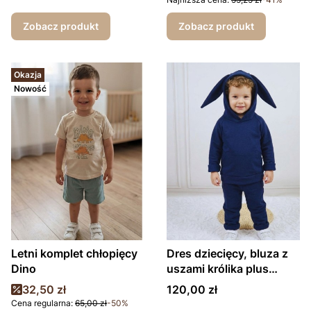
Zobacz produkt
Zobacz produkt
Okazja
Nowość
Letni komplet chłopięcy
Dres dziecięcy, bluza z
Dino
uszami królika plus
spodnie
Cena promocyjna
Cena
32,50 zł
120,00 zł
Cena regularna:
65,00 zł
-50%