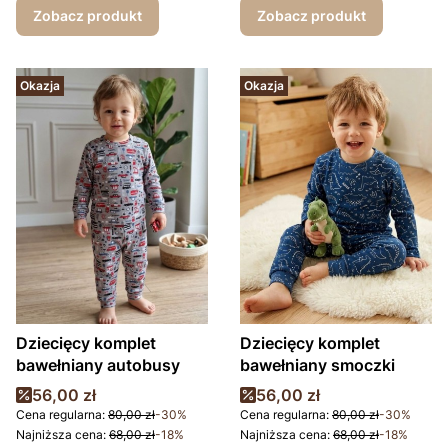
Zobacz produkt
Zobacz produkt
Okazja
Okazja
Dziecięcy komplet
Dziecięcy komplet
bawełniany autobusy
bawełniany smoczki
Cena promocyjna
Cena promocyjna
56,00 zł
56,00 zł
Cena regularna:
80,00 zł
-30%
Cena regularna:
80,00 zł
-30%
Najniższa cena:
68,00 zł
-18%
Najniższa cena:
68,00 zł
-18%