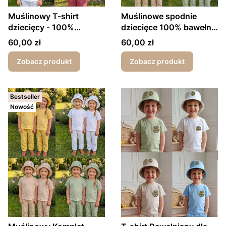
Muślinowy T-shirt
Muślinowe spodnie
dziecięcy - 100%
dziecięce 100% bawełna
bawełna
- różne kolory
Cena
Cena
60,00 zł
60,00 zł
Zobacz produkt
Zobacz produkt
Bestseller
Nowość