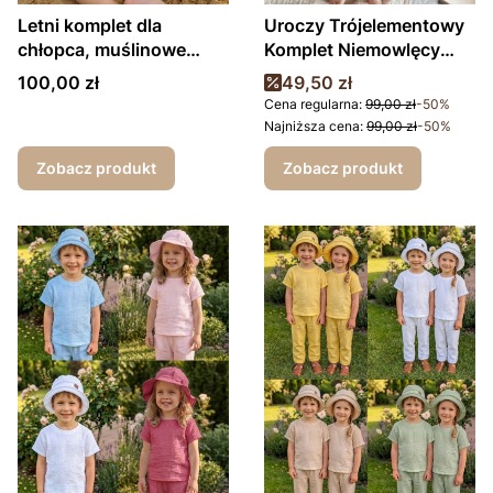
Letni komplet dla
Uroczy Trójelementowy
chłopca, muślinowe
Komplet Niemowlęcy
krótkie spodenki i t-shirt
Misie Beż
Cena
Cena promocyjna
100,00 zł
49,50 zł
Cena regularna:
99,00 zł
-50%
Najniższa cena:
99,00 zł
-50%
Zobacz produkt
Zobacz produkt