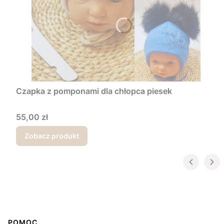
Czapka z pomponami dla chłopca piesek
Cena
55,00 zł
Zobacz produkt
Linki w stopce
POMOC