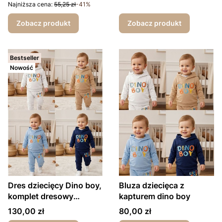
Najniższa cena:
55,25 zł
-41%
Zobacz produkt
Zobacz produkt
Bestseller
Nowość
Dres dziecięcy Dino boy,
Bluza dziecięca z
komplet dresowy
kapturem dino boy
spodnie i bluza
Cena
Cena
130,00 zł
80,00 zł