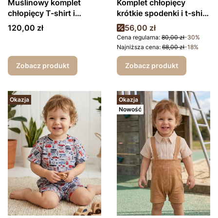
Muślinowy komplet
Komplet chłopięcy
chłopięcy T-shirt i
krótkie spodenki i t-shirt
krótkie spodenki mordki
smoczki
Cena
Cena promocyjna
120,00 zł
56,00 zł
Cena regularna:
80,00 zł
-30%
Najniższa cena:
68,00 zł
-18%
Zobacz produkt
Zobacz produkt
Okazja
Okazja
Nowość