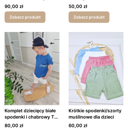
i T-shirt
Mięciutka Bawełna
Cena
Cena
90,00 zł
50,00 zł
Zobacz produkt
Zobacz produkt
Komplet dziecięcy białe
Krótkie spodenki/szorty
spodenki i chabrowy T-
muślinowe dla dzieci
shirt Ready for Summer
Cena
Cena
80,00 zł
60,00 zł