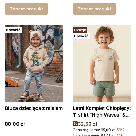
Zobacz produkt
Zobacz produkt
Nowość
Okazja
Nowość
Bluza dziecięca z misiem
Letni Komplet Chłopięcy:
T-shirt "High Waves" &
Szorty w kolorze
Cena
Cena promocyjna
80,00 zł
32,50 zł
szałwiowym
Cena regularna:
65,00 zł
-50%
Najniższa cena:
55,25 zł
-41%