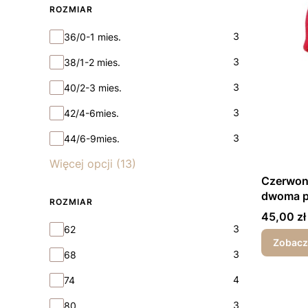
ROZMIAR
Rozmiar
3
36/0-1 mies.
3
38/1-2 mies.
3
40/2-3 mies.
3
42/4-6mies.
3
44/6-9mies.
Więcej opcji (13)
Czerwon
dwoma p
ROZMIAR
Cena
45,00 zł
Rozmiar
3
62
Zobacz
3
68
4
74
3
80