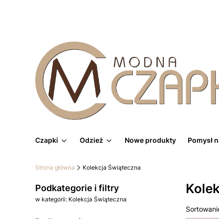
Czapki
Odzież
Nowe produkty
Pomysł n
Strona główna
Kolekcja Świąteczna
Kole
Podkategorie i filtry
w kategorii: Kolekcja Świąteczna
Lista
Sortowani