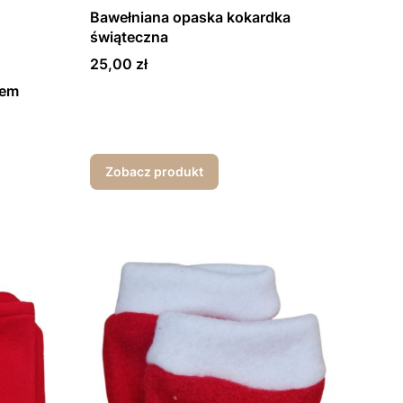
Bawełniana opaska kokardka
świąteczna
Cena
25,00 zł
tem
Zobacz produkt