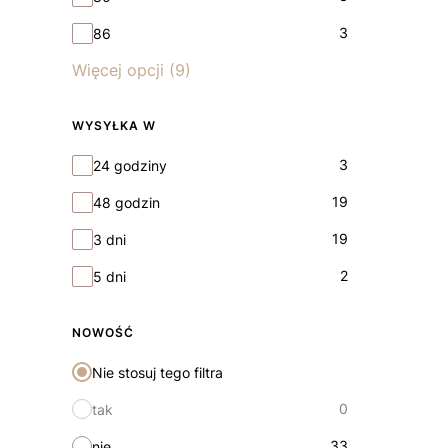
3
86
Więcej opcji (9)
WYSYŁKA W
Wysyłka w
3
24 godziny
19
48 godzin
19
3 dni
2
5 dni
NOWOŚĆ
Nie stosuj tego filtra
0
tak
33
nie