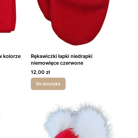
w kolorze
Rękawiczki łapki niedrapki
niemowlęce czerwone
Cena
12,00 zł
Do koszyka