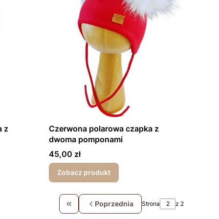
 z
Czerwona polarowa czapka z
dwoma pomponami
Cena
45,00 zł
Zobacz produkt
Poprzednia
Strona
z 2
Wróć do pierwszej strony z produktami