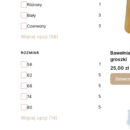
1
Różowy
3
Biały
3
Czerwony
Więcej opcji (58)
Bawełni
ROZMIAR
groszki
Rozmiar
1
56
Cena
25,00 zł
5
62
Zobacz
5
68
5
74
5
80
Więcej opcji (14)