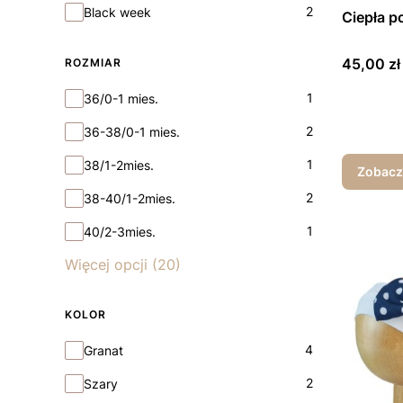
Kolekcja
2
Black week
Ciepła p
Cena
45,00 zł
ROZMIAR
rozmiar
1
36/0-1 mies.
2
36-38/0-1 mies.
1
38/1-2mies.
Zobacz
2
38-40/1-2mies.
1
40/2-3mies.
Więcej opcji (20)
KOLOR
Kolor
4
Granat
2
Szary