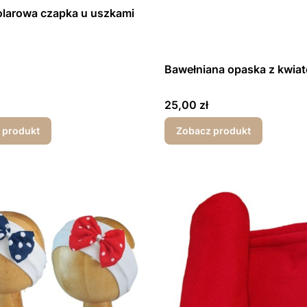
olarowa czapka u uszkami
Bawełniana opaska z kwia
Cena
25,00 zł
 produkt
Zobacz produkt