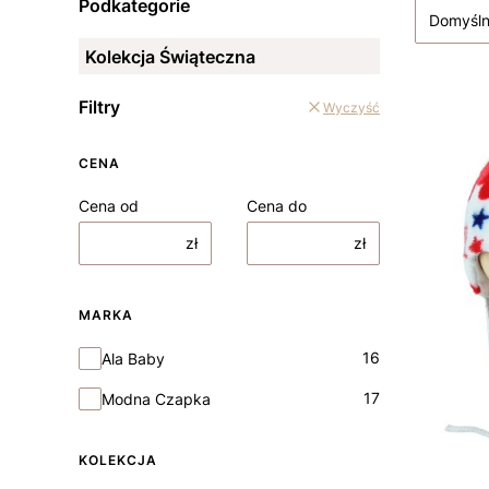
Podkategorie
Domyśl
Kolekcja Świąteczna
Filtry
Wyczyść
CENA
Cena od
Cena do
zł
zł
MARKA
Marka
16
Ala Baby
17
Modna Czapka
KOLEKCJA