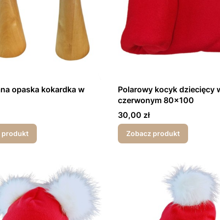
ana opaska kokardka w
Polarowy kocyk dziecięcy 
czerwonym 80x100
Cena
30,00 zł
 produkt
Zobacz produkt