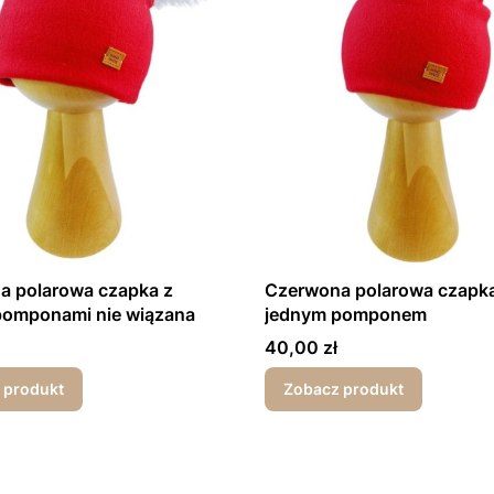
a polarowa czapka z
Czerwona polarowa czapka
omponami nie wiązana
jednym pomponem
Cena
40,00 zł
 produkt
Zobacz produkt