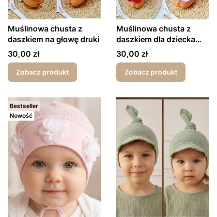
Muślinowa chusta z
Muślinowa chusta z
daszkiem na głowę druki
daszkiem dla dziecka
gładka dużo kolorów
Cena
Cena
30,00 zł
30,00 zł
Zobacz produkt
Zobacz produkt
Bestseller
Nowość