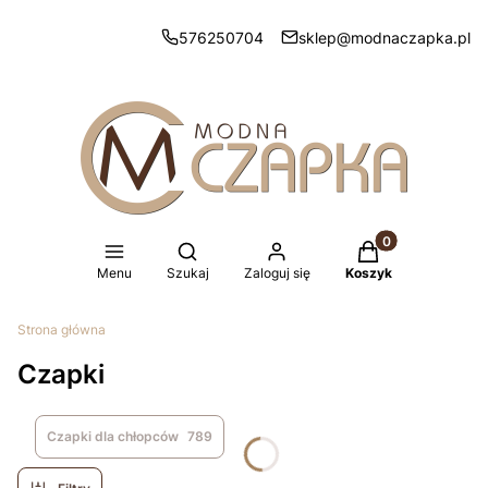
576250704
sklep@modnaczapka.pl
Produkty w koszy
Otwórz wyszukiwarkę
Menu
Szukaj
Zaloguj się
Koszyk
Strona główna
Czapki
Czapki dla chłopców
789