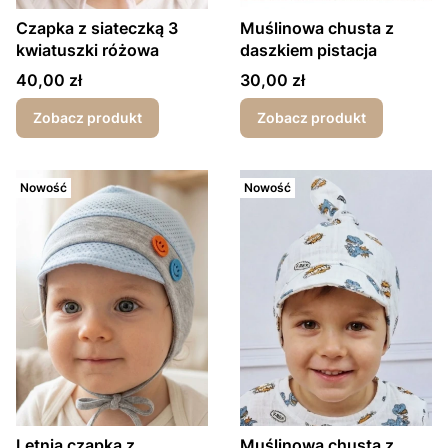
Czapka z siateczką 3
Muślinowa chusta z
kwiatuszki różowa
daszkiem pistacja
Cena
Cena
40,00 zł
30,00 zł
Zobacz produkt
Zobacz produkt
Nowość
Nowość
Letnia czapka z
Muślinowa chusta z