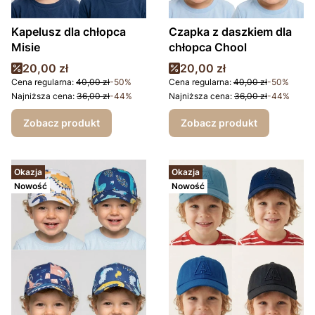
Kapelusz dla chłopca
Czapka z daszkiem dla
Misie
chłopca Chool
Cena promocyjna
Cena promocyjna
20,00 zł
20,00 zł
Cena regularna:
40,00 zł
-50%
Cena regularna:
40,00 zł
-50%
Najniższa cena:
36,00 zł
-44%
Najniższa cena:
36,00 zł
-44%
Zobacz produkt
Zobacz produkt
Okazja
Okazja
Nowość
Nowość