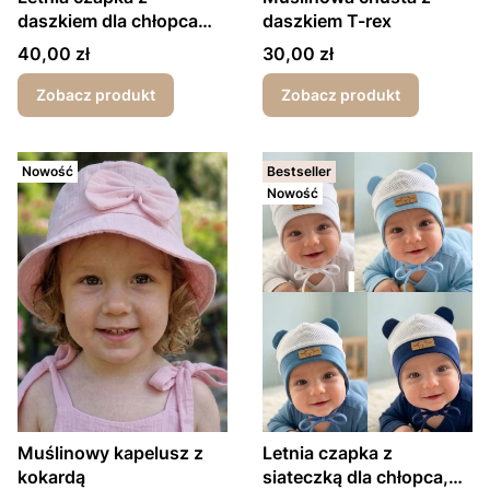
daszkiem dla chłopca
daszkiem T-rex
emotki błękitna
Cena
Cena
40,00 zł
30,00 zł
Zobacz produkt
Zobacz produkt
Nowość
Bestseller
Nowość
Muślinowy kapelusz z
Letnia czapka z
kokardą
siateczką dla chłopca,