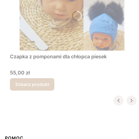
Czapka z pomponami dla chłopca piesek
Cena
55,00 zł
Zobacz produkt
Linki w stopce
POMOC