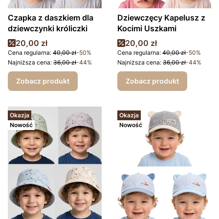
Czapka z daszkiem dla
Dziewczęcy Kapelusz z
dziewczynki króliczki
Kocimi Uszkami
Cena promocyjna
Cena promocyjna
20,00 zł
20,00 zł
Cena regularna:
40,00 zł
-50%
Cena regularna:
40,00 zł
-50%
Najniższa cena:
36,00 zł
-44%
Najniższa cena:
36,00 zł
-44%
Zobacz produkt
Zobacz produkt
Okazja
Okazja
Nowość
Nowość