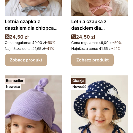
Letnia czapka z
Letnia czapka z
daszkiem dla chłopca
daszkiem dla
Pilot
dziewczynki Love
Cena promocyjna
Cena promocyjna
24,50 zł
24,50 zł
Cena regularna:
49,00 zł
-50%
Cena regularna:
49,00 zł
-50%
Najniższa cena:
41,65 zł
-41%
Najniższa cena:
41,65 zł
-41%
Zobacz produkt
Zobacz produkt
Bestseller
Okazja
Nowość
Nowość