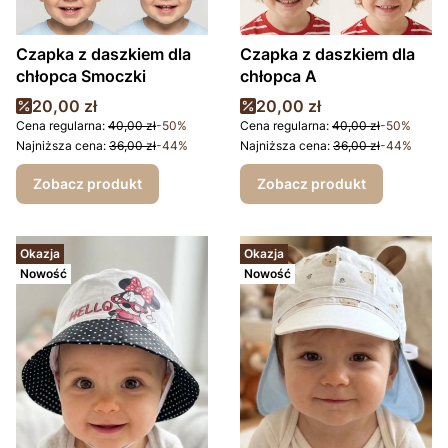
Czapka z daszkiem dla
Czapka z daszkiem dla
chłopca Smoczki
chłopca A
Cena promocyjna
Cena promocyjna
20,00 zł
20,00 zł
Cena regularna:
40,00 zł
-50%
Cena regularna:
40,00 zł
-50%
Najniższa cena:
36,00 zł
-44%
Najniższa cena:
36,00 zł
-44%
Zobacz produkt
Zobacz produkt
Okazja
Okazja
Nowość
Nowość