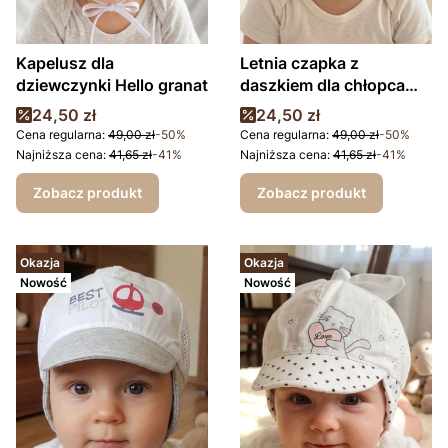
Kapelusz dla
Letnia czapka z
dziewczynki Hello granat
daszkiem dla chłopca
Miśki
Cena promocyjna
Cena promocyjna
24,50 zł
24,50 zł
Cena regularna:
49,00 zł
-50%
Cena regularna:
49,00 zł
-50%
Najniższa cena:
41,65 zł
-41%
Najniższa cena:
41,65 zł
-41%
Zobacz produkt
Zobacz produkt
Okazja
Okazja
Nowość
Nowość