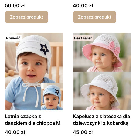
bear
Cena
Cena
50,00 zł
40,00 zł
Zobacz produkt
Zobacz produkt
Nowość
Bestseller
Letnia czapka z
Kapelusz z siateczką dla
daszkiem dla chłopca M
dziewczynki z kokardką
Cena
Cena
40,00 zł
45,00 zł