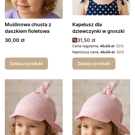
Muślinowa chusta z
Kapelusz dla
daszkiem fioletowa
dziewczynki w groszki
Cena
Cena promocyjna
30,00 zł
31,50 zł
Cena regularna:
45,00 zł
-30%
Najniższa cena:
45,00 zł
-30%
Zobacz produkt
Zobacz produkt